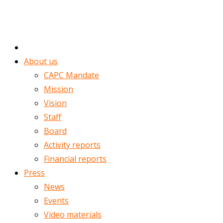
ENGLISH
ROMÂNĂ
Home
About us
CAPC Mandate
Mission
Vision
Staff
Board
Activity reports
Financial reports
Press
News
Events
Video materials