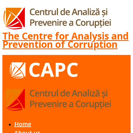
The Centre for Analysis and
Prevention of Corruption
Home
About us