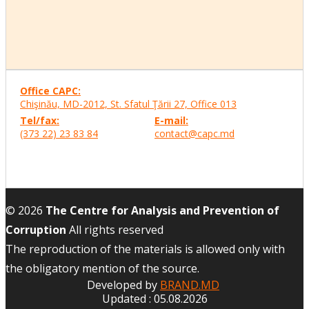
Office CAPC:
Chişinău, MD-2012, St. Sfatul Ţării 27, Office
013
Tel/fax:
E-mail:
(373 22) 23 83 84
contact@capc.md
© 2026
The Centre for Analysis and Prevention of
Corruption
All rights reserved
The reproduction of the materials is allowed only with
the obligatory mention of the source.
Developed by
BRAND.MD
Updated : 05.08.2026