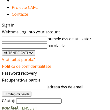
Publicații
Proiecte CAPC
Contacte
Sign in
Welcome!
Log into your account
numele dvs de utilizator
parola dvs
V-ați uitat parola?
Politică de confidențialitate
Password recovery
Recuperați-vă parola
adresa dvs de email
Căutați
ROMÂNĂ
ENGLISH