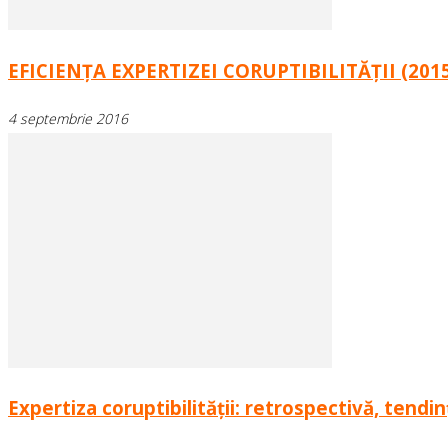
EFICIENŢA EXPERTIZEI CORUPTIBILITĂŢII (201
4 septembrie 2016
Expertiza coruptibilităţii: retrospectivă, tendi