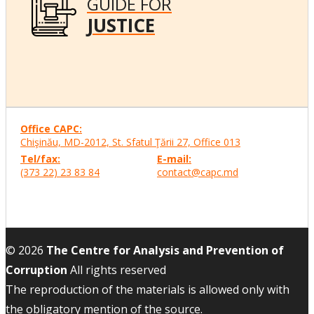
GUIDE FOR
JUSTICE
Office CAPC:
Chişinău, MD-2012, St. Sfatul Ţării 27, Office
013
Tel/fax:
E-mail:
(373 22) 23 83 84
contact@capc.md
© 2026
The Centre for Analysis and Prevention of
Corruption
All rights reserved
The reproduction of the materials is allowed only with
the obligatory mention of the source.