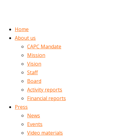
ENGLISH
ROMÂNĂ
Home
About us
CAPC Mandate
Mission
Vision
Staff
Board
Activity reports
Financial reports
Press
News
Events
Video materials