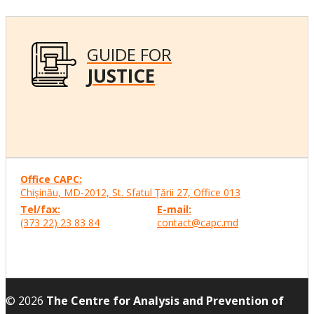
GUIDE FOR
JUSTICE
Office CAPC:
Chişinău, MD-2012, St. Sfatul Ţării 27, Office
013
Tel/fax:
E-mail:
(373 22) 23 83 84
contact@capc.md
© 2026
The Centre for Analysis and Prevention of