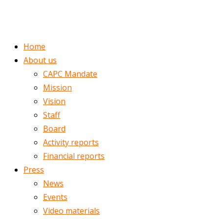
ENGLISH
ROMÂNĂ
Home
About us
CAPC Mandate
Mission
Vision
Staff
Board
Activity reports
Financial reports
Press
News
Events
Video materials