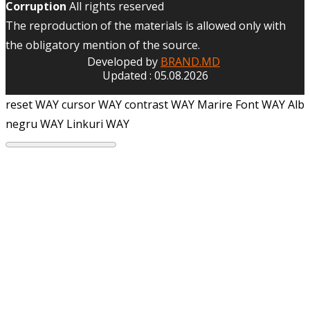
Corruption
All rights reserved
The reproduction of the materials is allowed only with
the obligatory mention of the source.
Developed by
BRAND.MD
Updated : 05.08.2026
reset WAY
cursor WAY
contrast WAY
Marire Font WAY
Alb
negru WAY
Linkuri WAY