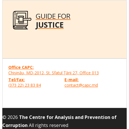
GUIDE FOR
JUSTICE
Office CAPC:
Chişinău, MD-2012, St. Sfatul Ţării 27, Office
013
Tel/fax:
E-mail:
(373 22) 23 83 84
contact@capc.md
© 2026
The Centre for Analysis and Prevention of
Corruption
All rights reserved