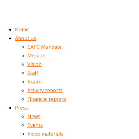
ENGLISH
ROMÂNĂ
Home
About us
CAPC Mandate
Mission
Vision
Staff
Board
Activity reports
Financial reports
Press
News
Events
Video materials