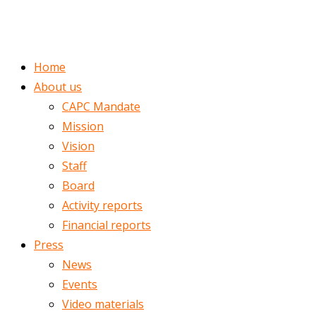
ENGLISH
ROMÂNĂ
Home
About us
CAPC Mandate
Mission
Vision
Staff
Board
Activity reports
Financial reports
Press
News
Events
Video materials