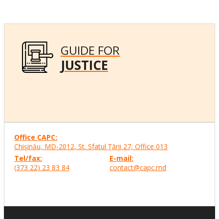
GUIDE FOR
JUSTICE
Office CAPC:
Chişinău, MD-2012, St. Sfatul Ţării 27, Office
013
Tel/fax:
E-mail:
(373 22) 23 83 84
contact@capc.md