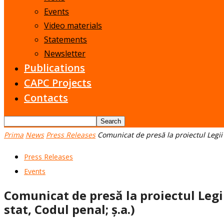
Events
Video materials
Statements
Newsletter
Publications
CAPC Projects
Contacts
Prima
News
Press Releases
Comunicat de presă la proiectul Legii
Press Releases
Events
Comunicat de presă la proiectul Legi
stat, Codul penal; ș.a.)