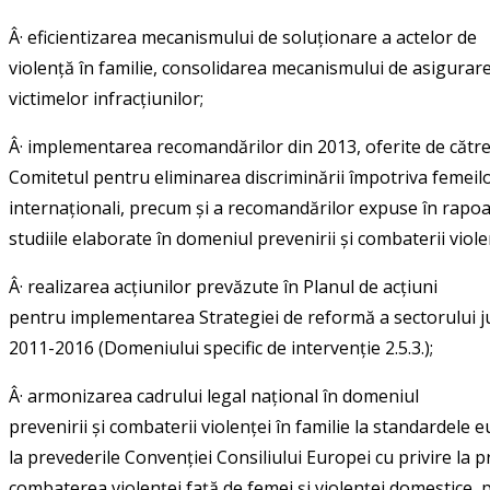
Â·
eficientizarea mecanismului de soluționare a actelor de
violență în familie, consolidarea mecanismului de asigurare
victimelor infracțiunilor;
Â·
implementarea recomandărilor din 2013, oferite de cătr
Comitetul pentru eliminarea discriminării împotriva femeilo
internaționali, precum și a recomandărilor expuse în rapoar
studiile elaborate în domeniul prevenirii și combaterii violen
Â·
realizarea acțiunilor prevăzute în Planul de acțiuni
pentru implementarea Strategiei de reformă a sectorului jus
2011-2016 (Domeniului specific de intervenție 2.5.3.);
Â·
armonizarea cadrului legal național în domeniul
prevenirii și combaterii violenței în familie la standardele
la prevederile Convenției Consiliului Europei cu privire la p
combaterea violenței față de femei și violenței domestice, 