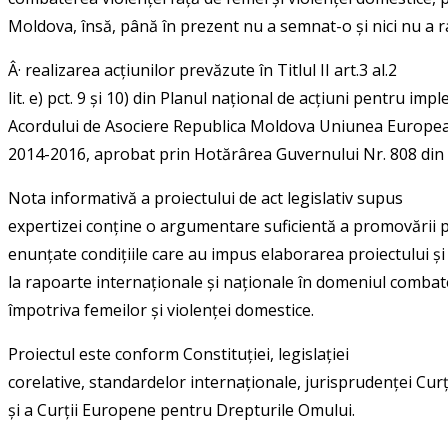
Moldova, însă, până în prezent nu a semnat-o și nici nu a ra
Â·
realizarea acțiunilor prevăzute în Titlul II art.3 al.2
lit. e) pct. 9 și 10) din Planul național de acțiuni pentru im
Acordului de Asociere Republica Moldova Uniunea Europea
2014-2016, aprobat prin Hotărârea Guvernului Nr. 808 din
Nota informativă a proiectului de act legislativ supus
expertizei conține o argumentare suficientă a promovării pr
enunțate condițiile care au impus elaborarea proiectului și
la rapoarte internaționale și naționale în domeniul combate
împotriva femeilor și violenței domestice.
Proiectul este conform Constituției, legislației
corelative, standardelor internaționale, jurisprudenței Curț
și a Curții Europene pentru Drepturile Omului.