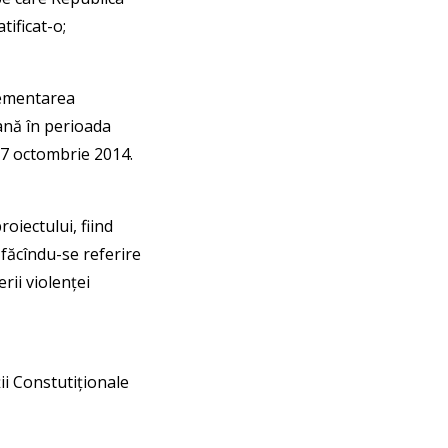
tificat-o;
plementarea
nă în perioada
 7 octombrie 2014.
oiectului, fiind
 făcîndu-se referire
rii violenței
ii Constutiționale