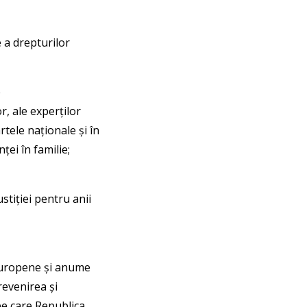
 a drepturilor
e
r, ale experților
tele naționale și în
ței în familie;
tiției pentru anii
 europene și anume
revenirea și
pe care Republica