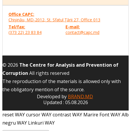
Office CAPC:
Chişinău, MD-2012, St. Sfatul Ţării 27, Office
013
Tel/fax:
E-mail:
(373 22) 23 83 84
contact@capc.md
© 2026
The Centre for Analysis and Prevention of
Corruption
All rights reserved
The reproduction of the materials is allowed only with
the obligatory mention of the source.
Developed by
BRAND.MD
Updated : 05.08.2026
reset WAY
cursor WAY
contrast WAY
Marire Font WAY
Alb
negru WAY
Linkuri WAY