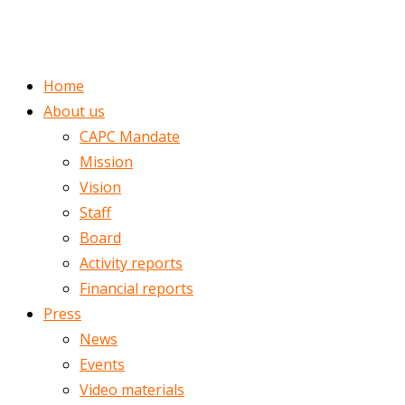
ENGLISH
ROMÂNĂ
Home
About us
CAPC Mandate
Mission
Vision
Staff
Board
Activity reports
Financial reports
Press
News
Events
Video materials