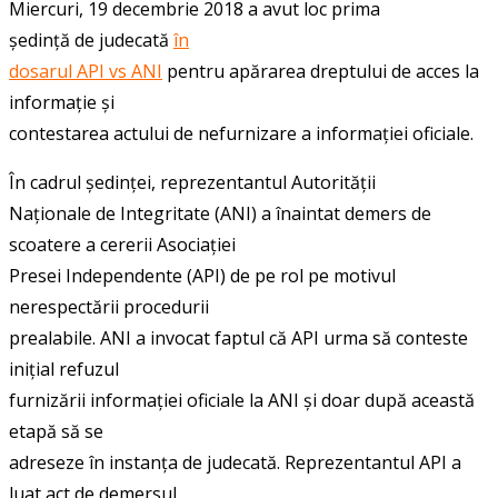
Miercuri, 19 decembrie 2018 a avut loc prima
ședință de judecată
în
dosarul API vs ANI
pentru apărarea dreptului de acces la
informație și
contestarea actului de nefurnizare a informației oficiale.
În cadrul ședinței, reprezentantul Autorității
Naționale de Integritate (ANI) a înaintat demers de
scoatere a cererii Asociației
Presei Independente (API) de pe rol pe motivul
nerespectării procedurii
prealabile. ANI a invocat faptul că API urma să conteste
inițial refuzul
furnizării informației oficiale la ANI și doar după această
etapă să se
adreseze în instanța de judecată. Reprezentantul API a
luat act de demersul