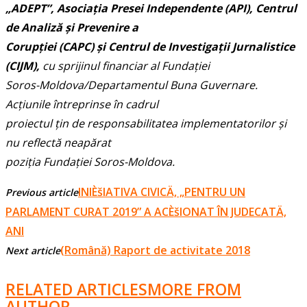
„ADEPT”, Asociația Presei Independente (API), Centrul
de Analiză și Prevenire a
Corupției (CAPC) și Centrul de Investigații Jurnalistice
(CIJM),
cu sprijinul financiar al Fundației
Soros-Moldova/Departamentul Buna Guvernare.
Acțiunile întreprinse în cadrul
proiectul țin de responsabilitatea implementatorilor și
nu reflectă neapărat
poziția Fundației Soros-Moldova.
INIÈšIATIVA CIVICÄ‚ „PENTRU UN
Previous article
PARLAMENT CURAT 2019” A ACÈšIONAT ÎN JUDECATÄ‚
ANI
(Română) Raport de activitate 2018
Next article
RELATED ARTICLES
MORE FROM
AUTHOR