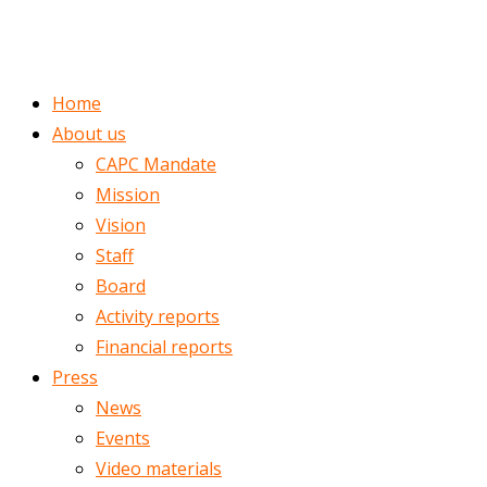
ENGLISH
ROMÂNĂ
Home
About us
CAPC Mandate
Mission
Vision
Staff
Board
Activity reports
Financial reports
Press
News
Events
Video materials