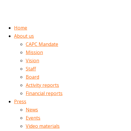
ENGLISH
ROMÂNĂ
Home
About us
CAPC Mandate
Mission
Vision
Staff
Board
Activity reports
Financial reports
Press
News
Events
Video materials