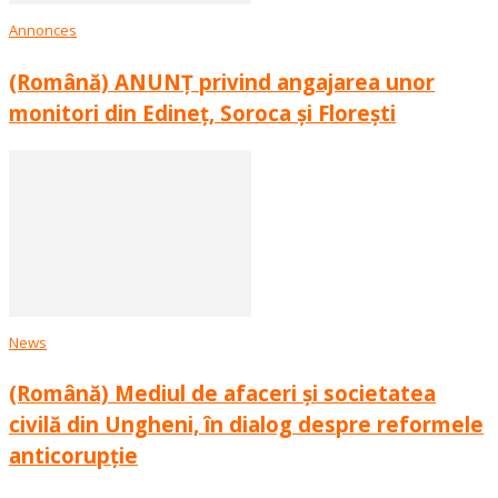
Annonces
(Română) ANUNȚ privind angajarea unor
monitori din Edineț, Soroca și Florești
News
(Română) Mediul de afaceri și societatea
civilă din Ungheni, în dialog despre reformele
anticorupție