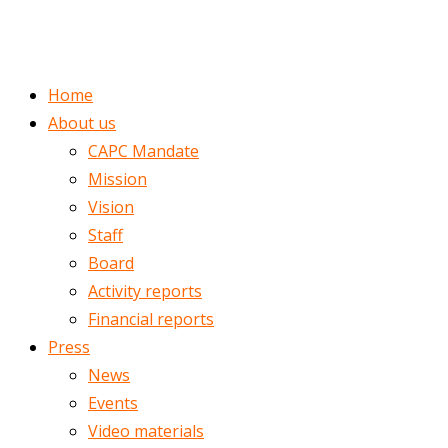
ENGLISH
ROMÂNĂ
Home
About us
CAPC Mandate
Mission
Vision
Staff
Board
Activity reports
Financial reports
Press
News
Events
Video materials