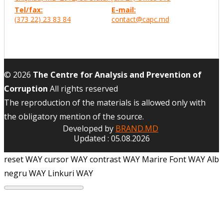
Tel/fax:
E-mail:
(373 22) 23 83 84
contact@capc.md
© 2026
The Centre for Analysis and Prevention of
Corruption
All rights reserved
The reproduction of the materials is allowed only with
the obligatory mention of the source.
Developed by
BRAND.MD
Updated : 05.08.2026
reset WAY
cursor WAY
contrast WAY
Marire Font WAY
Alb
negru WAY
Linkuri WAY