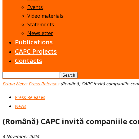
Events
Video materials
Statements
Newsletter
Publications
CAPC Projects
Contacts
Prima
News
Press Releases
(Română) CAPC invită companiile con
Press Releases
News
(Română) CAPC invită companiile co
4 November 2024