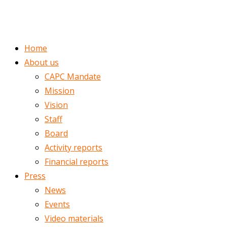
ENGLISH
ROMÂNĂ
Home
About us
CAPC Mandate
Mission
Vision
Staff
Board
Activity reports
Financial reports
Press
News
Events
Video materials