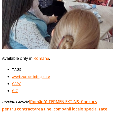
Available only in
Română
.
TAGS
avertizori de integritate
CAPC
GIZ
(Română) TERMEN EXTINS: Concurs
Previous article
pentru contractarea unei companii locale specializate