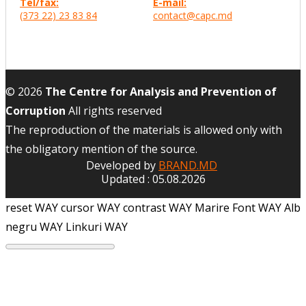
Tel/fax:
E-mail:
(373 22) 23 83 84
contact@capc.md
© 2026
The Centre for Analysis and Prevention of
Corruption
All rights reserved
The reproduction of the materials is allowed only with
the obligatory mention of the source.
Developed by
BRAND.MD
Updated : 05.08.2026
reset WAY
cursor WAY
contrast WAY
Marire Font WAY
Alb
negru WAY
Linkuri WAY