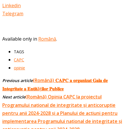
Linkedin
Telegram
Available only in
Română
.
TAGS
CAPC
opinie
(Română) 𝐂𝐀𝐏𝐂 𝐚 𝐨𝐫𝐠𝐚𝐧𝐢𝐳𝐚𝐭 𝐆𝐚𝐥𝐚 𝐝𝐞
Previous article
𝐈𝐧𝐭𝐞𝐠𝐫𝐢𝐭𝐚𝐭𝐞 𝐚 𝐄𝐧𝐭𝐢𝐭ăț𝐢𝐥𝐨𝐫 𝐏𝐮𝐛𝐥𝐢𝐜𝐞
(Română) Opinia CAPC la proiectul
Next article
Programului național de integritate și anticorupție
pentru anii 2024-2028 și a Planului de acțiuni pentru
implementarea Programului național de integritate și