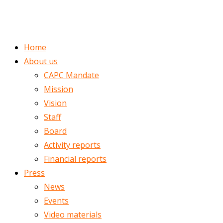
ENGLISH
ROMÂNĂ
Home
About us
CAPC Mandate
Mission
Vision
Staff
Board
Activity reports
Financial reports
Press
News
Events
Video materials