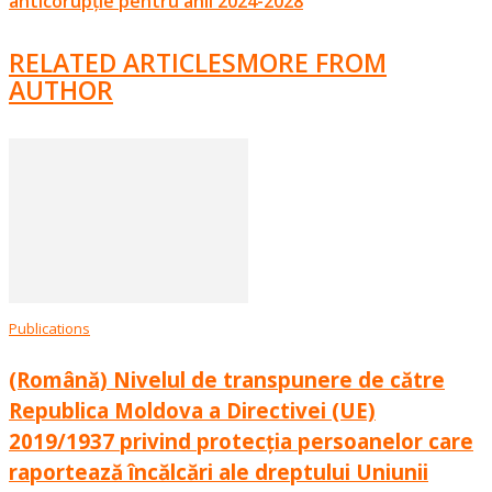
anticorupție pentru anii 2024-2028
RELATED ARTICLES
MORE FROM
AUTHOR
Publications
(Română) Nivelul de transpunere de către
Republica Moldova a Directivei (UE)
2019/1937 privind protecția persoanelor care
raportează încălcări ale dreptului Uniunii