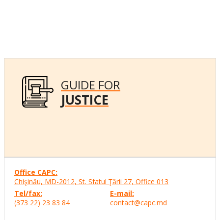
GUIDE FOR
JUSTICE
Office CAPC:
Chişinău, MD-2012, St. Sfatul Ţării 27, Office
013
Tel/fax:
E-mail:
(373 22) 23 83 84
contact@capc.md