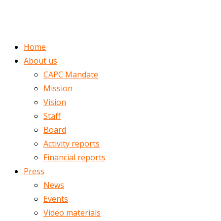
ENGLISH
ROMÂNĂ
Home
About us
CAPC Mandate
Mission
Vision
Staff
Board
Activity reports
Financial reports
Press
News
Events
Video materials