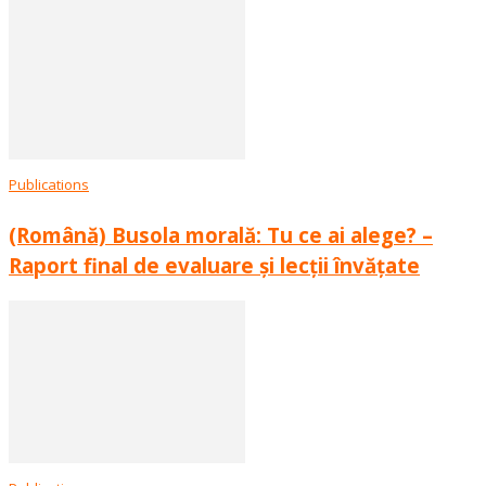
Publications
(Română) Busola morală: Tu ce ai alege? –
Raport final de evaluare și lecții învățate