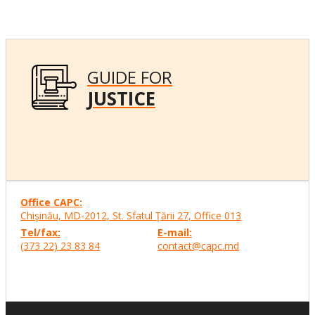
GUIDE FOR
JUSTICE
Office CAPC:
Chişinău, MD-2012, St. Sfatul Ţării 27, Office
013
Tel/fax:
E-mail:
(373 22) 23 83 84
contact@capc.md