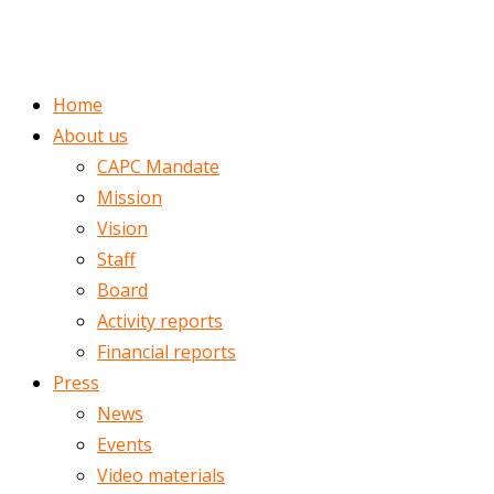
ENGLISH
ROMÂNĂ
Home
About us
CAPC Mandate
Mission
Vision
Staff
Board
Activity reports
Financial reports
Press
News
Events
Video materials