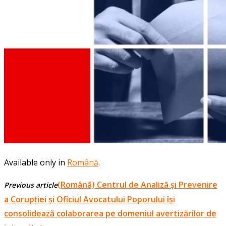
Available only in
Română
.
(Română) Centrul de Analiză și Prevenire
Previous article
a Corupției și Oficiul Avocatului Poporului își
consolidează colaborarea pe domeniul avertizărilor de