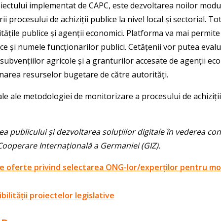
oiectului implementat de CAPC, este dezvoltarea noilor modu
i procesului de achiziții publice la nivel local și sectorial. 
ntitățile publice și agenții economici. Platforma va mai permite
ice și numele funcționarilor publici. Cetățenii vor putea evalua
ia subvențiilor agricole și a granturilor accesate de agenții e
onarea resurselor bugetare de către autorități.
le ale metodologiei de monitorizare a procesului de achiziții p
ea publicului și dezvoltarea soluțiilor digitale în vederea cons
 Cooperare Internațională a Germaniei (GIZ).
ferte privind selectarea ONG-lor/experților pentru monitor
ilității proiectelor legislative