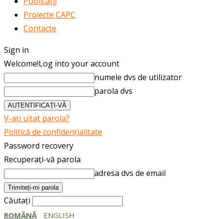
Publicații
Proiecte CAPC
Contacte
Sign in
Welcome!
Log into your account
numele dvs de utilizator
parola dvs
V-ați uitat parola?
Politică de confidențialitate
Password recovery
Recuperați-vă parola
adresa dvs de email
Căutați
ROMÂNĂ
ENGLISH