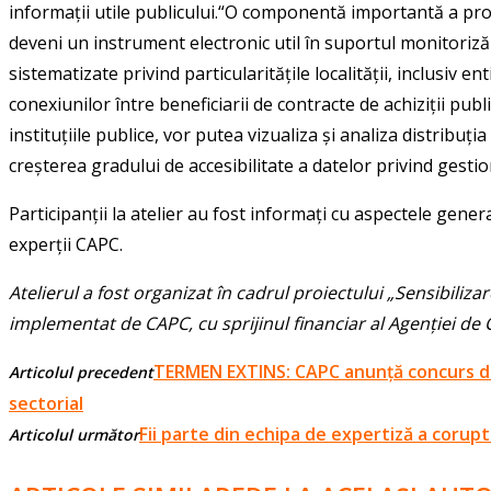
informații utile publicului.“O componentă importantă a pr
deveni un instrument electronic util în suportul monitorizări
sistematizate privind particularitățile localității, inclusiv e
conexiunilor între beneficiarii de contracte de achiziții publ
instituțiile publice, vor putea vizualiza și analiza distribuț
creșterea gradului de accesibilitate a datelor privind gesti
Participanții la atelier au fost informați cu aspectele genera
experții CAPC.
Atelierul a fost organizat în cadrul proiectului „Sensibilizar
implementat de CAPC, cu sprijinul financiar al Agenției de
TERMEN EXTINS: CAPC anunță concurs de o
Articolul precedent
sectorial
Fii parte din echipa de expertiză a coruptib
Articolul următor