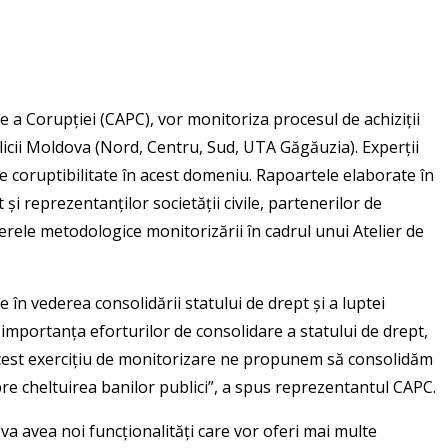
 a Corupției (CAPC), vor monitoriza procesul de achiziții
blicii Moldova (Nord, Centru, Sud, UTA Găgăuzia). Experții
e de coruptibilitate în acest domeniu. Rapoartele elaborate în
 și reprezentanților societății civile, partenerilor de
eperele metodologice monitorizării în cadrul unui Atelier de
e în vederea consolidării statului de drept și a luptei
 importanța eforturilor de consolidare a statului de drept,
 acest exercițiu de monitorizare ne propunem să consolidăm
espre cheltuirea banilor publici”, a spus reprezentantul CAPC.
va avea noi funcționalități care vor oferi mai multe