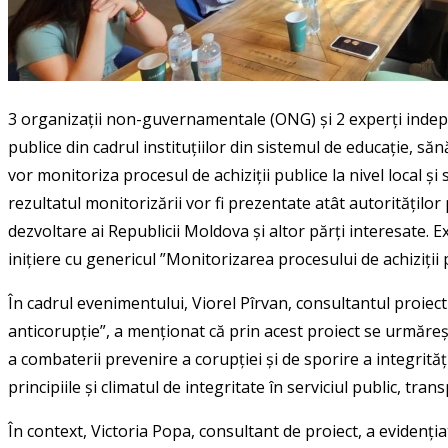
3 organizații non-guvernamentale (ONG) și 2 experți indepen
publice din cadrul instituțiilor din sistemul de educație, s
vor monitoriza procesul de achiziții publice la nivel local ș
rezultatul monitorizării vor fi prezentate atât autorităților 
dezvoltare ai Republicii Moldova și altor părți interesate. Ex
inițiere cu genericul ”Monitorizarea procesului de achiziții p
În cadrul evenimentului, Viorel Pîrvan, consultantul proiectul
anticorupție”, a menționat că prin acest proiect se urmăreș
a combaterii prevenire a corupției și de sporire a integri
principiile și climatul de integritate în serviciul public, tr
În context, Victoria Popa, consultant de proiect, a evidenți