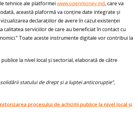
le tehnice ale platformei
www.openmoney.md
, care va
Totodată, această plaformă va conține date integrate și
 vizualizarea declarațiilor de avere în cazul existenței
 calitatea serviciilor de care au beneficiat în contact cu
conomici.” Toate aceste instrumente digitale vor contribui la
ublice la nivel local și sectorial, elaborată de către
olidării statului de drept și a luptei anticorupție”,
izarea procesului de achiziții publice la nivel local și