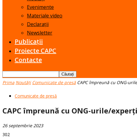
Evenimente
Materiale video
Declarații
Newsletter
Publicații
Proiecte CAPC
Contacte
Prima
Noutăți
Comunicate de presă
CAPC împreună cu ONG-urile/ex
Comunicate de presă
CAPC împreună cu ONG-urile/experții 
26 septembrie 2023
302