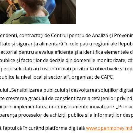
denți, contractați de Centrul pentru de Analiză și Prevenire
ănătate și siguranța alimentară în cele patru regiuni ale Repu
i sectorial pentru a evalua eficiența și a identifica elementel
publice și factorilor de decizie din domeniile monitorizate, cât
perții selectați au fost informați privitor la obiectivele și r
ublice la nivel local și sectorial”, organizat de CAPC.
ui „Sensibilizarea publicului și dezvoltarea soluțiilor digital
te creșterea gradului de conștientizare a cetățenilor privind
tății prin implementarea unor instrumente inovatoare. „Prin
ansparența proceselor de achiziții publice și a informațiilor d
at faptul că în curând platforma digitală
www.openmoney.md