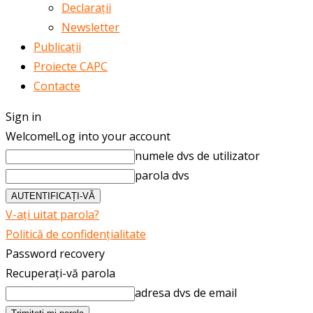
Declarații
Newsletter
Publicații
Proiecte CAPC
Contacte
Sign in
Welcome!
Log into your account
numele dvs de utilizator
parola dvs
V-ați uitat parola?
Politică de confidențialitate
Password recovery
Recuperați-vă parola
adresa dvs de email