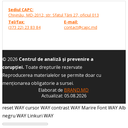
Sediul CAPC:
Chişinău, MD-2012, str. Sfatul Ţării 27,
oficiul 013
Tel/fax:
E-mail:
(373 22) 23 83 84
contact@capc.md
© 2026
Centrul de analiză și prevenire a
corupției.
Toate drepturile rezervate
Reproducerea materialelor se permite doar cu
menţionarea obligatorie a sursei.
Elaborat de
BRAND.MD
Actualizat: 05.08.2026
reset WAY
cursor WAY
contrast WAY
Marire Font WAY
Alb
negru WAY
Linkuri WAY