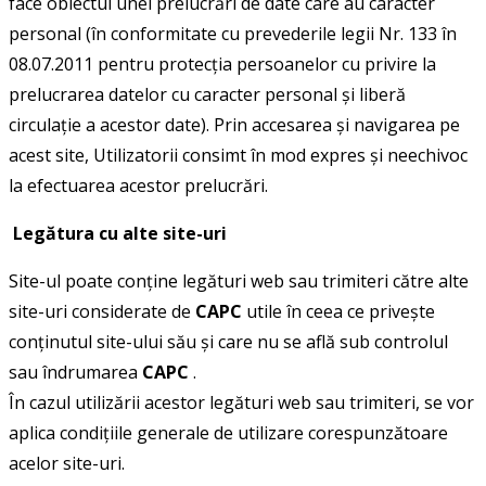
face obiectul unei prelucrări de date care au caracter
personal (în conformitate cu prevederile legii Nr. 133 în
08.07.2011 pentru protecţia persoanelor cu privire la
prelucrarea datelor cu caracter personal şi liberă
circulaţie a acestor date). Prin accesarea şi navigarea pe
acest site, Utilizatorii consimt în mod expres şi neechivoc
la efectuarea acestor prelucrări.
Legătura cu alte site-uri
Site-ul poate conţine legături web sau trimiteri către alte
site-uri considerate de
CAPC
utile în ceea ce priveşte
conţinutul site-ului său şi care nu se află sub controlul
sau îndrumarea
CAPC
.
În cazul utilizării acestor legături web sau trimiteri, se vor
aplica condiţiile generale de utilizare corespunzătoare
acelor site-uri.