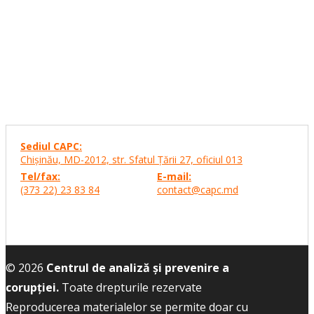
Sediul CAPC:
Chişinău, MD-2012, str. Sfatul Ţării 27,
oficiul 013
Tel/fax:
E-mail:
(373 22) 23 83 84
contact@capc.md
© 2026
Centrul de analiză și prevenire a
corupției.
Toate drepturile rezervate
Reproducerea materialelor se permite doar cu