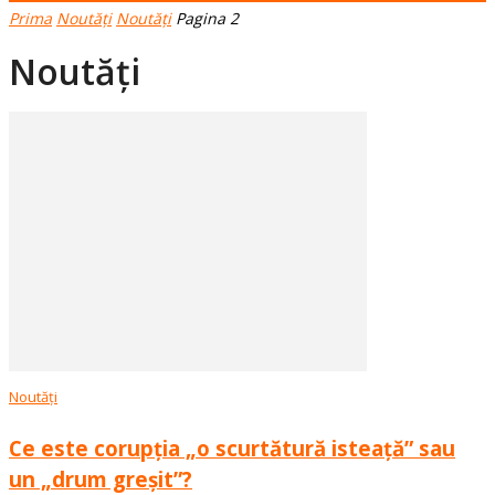
Prima
Noutăți
Noutăți
Pagina 2
Noutăți
Noutăți
Ce este corupția „o scurtătură isteață” sau
un „drum greșit”?