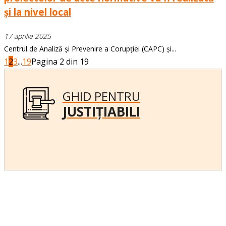
și la nivel local
17 aprilie 2025
Centrul de Analiză și Prevenire a Corupției (CAPC) și...
1
2
3
...
19
Pagina 2 din 19
GHID PENTRU
JUSTIȚIABILI