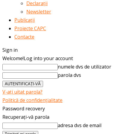
Declarații
Newsletter
Publicații
Proiecte CAPC
Contacte
Sign in
Welcome!
Log into your account
numele dvs de utilizator
parola dvs
V-ați uitat parola?
Politică de confidențialitate
Password recovery
Recuperați-vă parola
adresa dvs de email