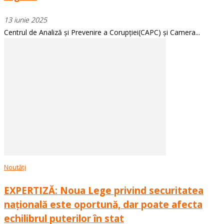
13 iunie 2025
Centrul de Analiză și Prevenire a Corupției(CAPC) și Camera...
Noutăți
EXPERTIZĂ: Noua Lege privind securitatea
națională este oportună, dar poate afecta
echilibrul puterilor în stat