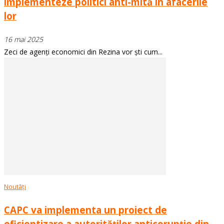
implementeze politici anti-mită în afacerile
lor
16 mai 2025
Zeci de agenți economici din Rezina vor ști cum...
Noutăți
CAPC va implementa un proiect de
eficientizare a autorităților anticorupție din