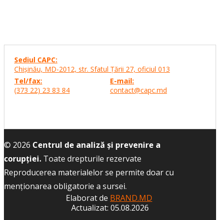
Sediul CAPC:
Chişinău, MD-2012, str. Sfatul Ţării 27,
oficiul 013
Tel/fax:
E-mail:
(373 22) 23 83 84
contact@capc.md
© 2026
Centrul de analiză și prevenire a
corupției.
Toate drepturile rezervate
Reproducerea materialelor se permite doar cu
menţionarea obligatorie a sursei.
Elaborat de
BRAND.MD
Actualizat: 05.08.2026