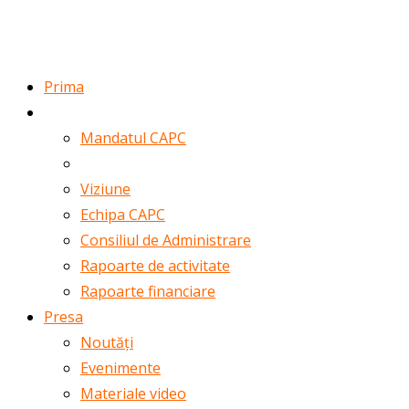
ROMÂNĂ
ENGLISH
Prima
Despre noi
Mandatul CAPC
Misiune
Viziune
Echipa CAPC
Consiliul de Administrare
Rapoarte de activitate
Rapoarte financiare
Presa
Noutăți
Evenimente
Materiale video