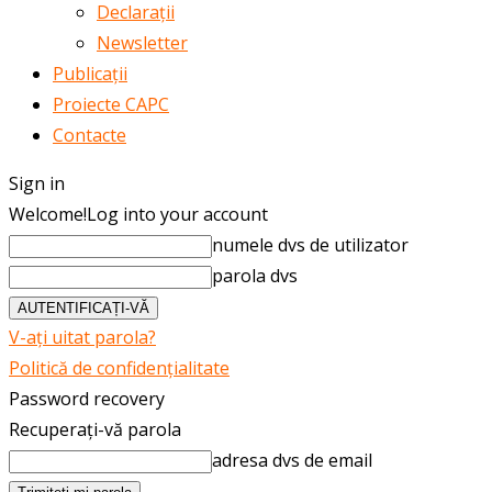
Declarații
Newsletter
Publicații
Proiecte CAPC
Contacte
Sign in
Welcome!
Log into your account
numele dvs de utilizator
parola dvs
V-ați uitat parola?
Politică de confidențialitate
Password recovery
Recuperați-vă parola
adresa dvs de email