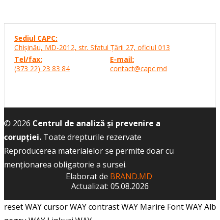
Sediul CAPC:
Chişinău, MD-2012, str. Sfatul Ţării 27,
oficiul 013
Tel/fax:
E-mail:
(373 22) 23 83 84
contact@capc.md
© 2026
Centrul de analiză și prevenire a
corupției.
Toate drepturile rezervate
Reproducerea materialelor se permite doar cu
menţionarea obligatorie a sursei.
Elaborat de
BRAND.MD
Actualizat: 05.08.2026
reset WAY
cursor WAY
contrast WAY
Marire Font WAY
Alb