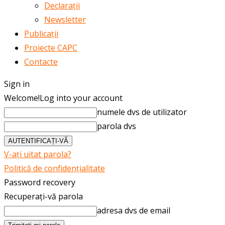
Declarații
Newsletter
Publicații
Proiecte CAPC
Contacte
Sign in
Welcome!
Log into your account
numele dvs de utilizator
parola dvs
V-ați uitat parola?
Politică de confidențialitate
Password recovery
Recuperați-vă parola
adresa dvs de email