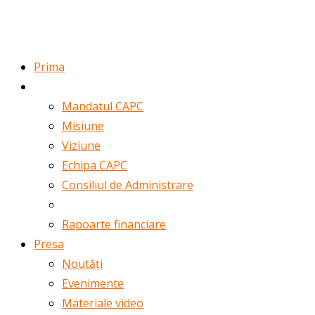
ROMÂNĂ
ENGLISH
Prima
Despre noi
Mandatul CAPC
Misiune
Viziune
Echipa CAPC
Consiliul de Administrare
Rapoarte de activitate
Rapoarte financiare
Presa
Noutăți
Evenimente
Materiale video