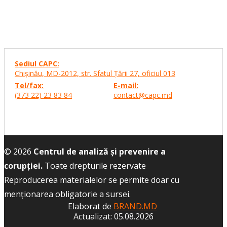
Sediul CAPC:
Chişinău, MD-2012, str. Sfatul Ţării 27,
oficiul 013
Tel/fax:
E-mail:
(373 22) 23 83 84
contact@capc.md
© 2026
Centrul de analiză și prevenire a
corupției.
Toate drepturile rezervate
Reproducerea materialelor se permite doar cu
menţionarea obligatorie a sursei.
Elaborat de
BRAND.MD
Actualizat: 05.08.2026