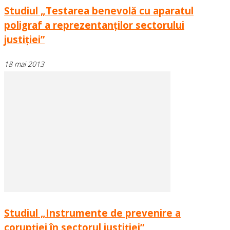
Studiul „Testarea benevolă cu aparatul
poligraf a reprezentanţilor sectorului
justiţiei”
18 mai 2013
Studiul „Instrumente de prevenire a
corupţiei în sectorul justiţiei”