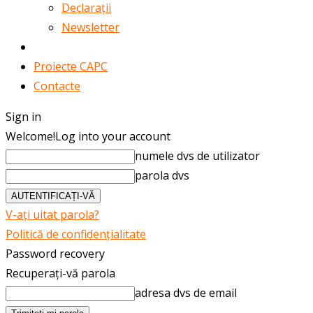
Declarații
Newsletter
Publicații
Proiecte CAPC
Contacte
Sign in
Welcome!
Log into your account
numele dvs de utilizator
parola dvs
V-ați uitat parola?
Politică de confidențialitate
Password recovery
Recuperați-vă parola
adresa dvs de email