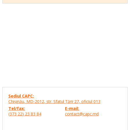
Sediul CAPC:
Chişinău, MD-2012, str. Sfatul Ţării 27,
oficiul 013
Tel/fax:
E-mail:
(373 22) 23 83 84
contact@capc.md