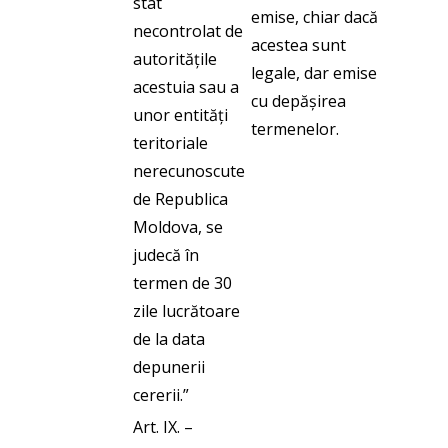
stat
emise, chiar dacă
necontrolat de
acestea sunt
autoritățile
legale, dar emise
acestuia sau a
cu depășirea
unor entități
termenelor.
teritoriale
nerecunoscute
de Republica
Moldova, se
judecă în
termen de 30
zile lucrătoare
de la data
depunerii
cererii.”
Art. IX. –