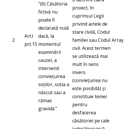
”(6) Căsătoria
proiect, în
fictivă nu
cuprinsul Legii
poate fi
privind actele de
declarată nulă
stare civilă, Codul
Art.I
dacă, la
2
familiei sau Codul
Array
pct.15
momentul
civil. Acest termen
examinării
se utilizează mai
cauzei, a
mult în sens
intervenit
invers
conviețuirea
(conviețuirea nu
soților, soția a
este posibilă) și
născut sau a
constituie temei
rămas
pentru
gravidă.”
desfacerea
căsătoriei pe cale
judecătorească.