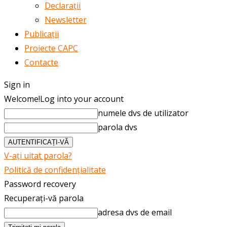
Declarații
Newsletter
Publicații
Proiecte CAPC
Contacte
Sign in
Welcome!
Log into your account
numele dvs de utilizator
parola dvs
V-ați uitat parola?
Politică de confidențialitate
Password recovery
Recuperați-vă parola
adresa dvs de email