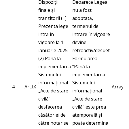
Dispoziții
Deoarece Legea
finale și
nu a fost
tranzitorii (1)
adoptată,
Prezenta lege
termenul de
intră în
intrare în vigoare
vigoare la 1
devine
ianuarie 2025.
retroactiv/desuet.
(2) Până la
Formularea
implementarea
”Până la
Sistemului
implementarea
informațional
Sistemului
4
Art.IX
Array
„Acte de stare
informațional
civilă”,
„Acte de stare
desfacerea
civilă” este prea
căsătoriei de
atemporală și
către notar se
poate determina