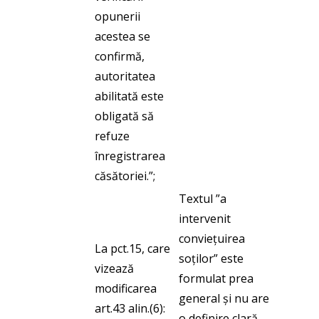
opunerii
acestea se
confirmă,
autoritatea
abilitată este
obligată să
refuze
înregistrarea
căsătoriei.”;
Textul ”a
intervenit
conviețuirea
La pct.15, care
soților” este
vizează
formulat prea
modificarea
general și nu are
art.43 alin.(6):
o definire clară