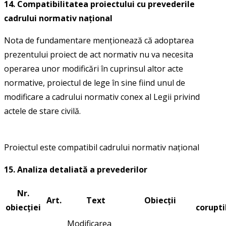
14. Compatibilitatea proiectului cu prevederile
cadrului normativ național
Nota de fundamentare menționează că adoptarea
prezentului proiect de act normativ nu va necesita
operarea unor modificări în cuprinsul altor acte
normative, proiectul de lege în sine fiind unul de
modificare a cadrului normativ conex al Legii privind
actele de stare civilă.
Proiectul este compatibil cadrului normativ naţional
15. Analiza detaliată a prevederilor
Nr.
Art.
Text
Obiecții
obiecției
corupti
Modificarea