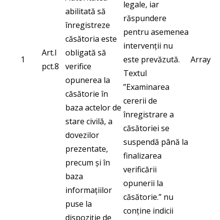
legale, iar
abilitată să
răspundere
înregistreze
pentru asemenea
căsătoria este
intervenții nu
Art.I
obligată să
1
este prevăzută.
Array
pct.8
verifice
Textul
opunerea la
”Examinarea
căsătorie în
cererii de
baza actelor de
înregistrare a
stare civilă, a
căsătoriei se
dovezilor
suspendă până la
prezentate,
finalizarea
precum și în
verificării
baza
opunerii la
informațiilor
căsătorie.” nu
puse la
conține indicii
dispoziție de