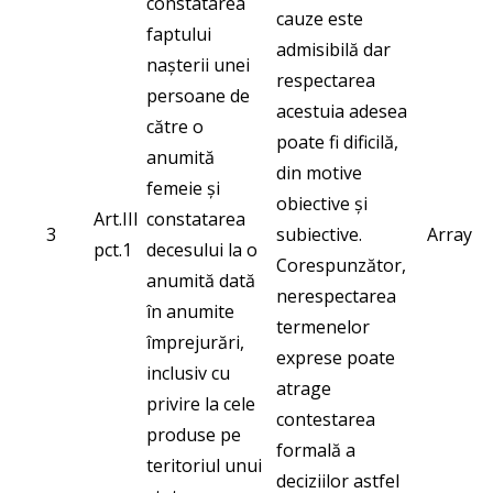
constatarea
cauze este
faptului
admisibilă dar
nașterii unei
respectarea
persoane de
acestuia adesea
către o
poate fi dificilă,
anumită
din motive
femeie și
obiective și
Art.III
constatarea
3
subiective.
Array
pct.1
decesului la o
Corespunzător,
anumită dată
nerespectarea
în anumite
termenelor
împrejurări,
exprese poate
inclusiv cu
atrage
privire la cele
contestarea
produse pe
formală a
teritoriul unui
deciziilor astfel