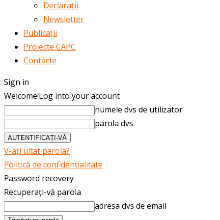
Declarații
Newsletter
Publicații
Proiecte CAPC
Contacte
Sign in
Welcome!
Log into your account
numele dvs de utilizator
parola dvs
V-ați uitat parola?
Politică de confidențialitate
Password recovery
Recuperați-vă parola
adresa dvs de email