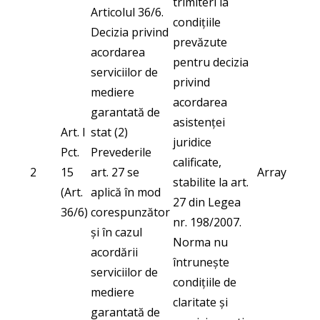
trimiteri la
Articolul 36/6.
condițiile
Decizia privind
prevăzute
acordarea
pentru decizia
serviciilor de
privind
mediere
acordarea
garantată de
asistenței
Art. I
stat (2)
juridice
Pct.
Prevederile
calificate,
2
15
art. 27 se
Array
stabilite la art.
(Art.
aplică în mod
27 din Legea
36/6)
corespunzător
nr. 198/2007.
și în cazul
Norma nu
acordării
întrunește
serviciilor de
condițiile de
mediere
claritate și
garantată de