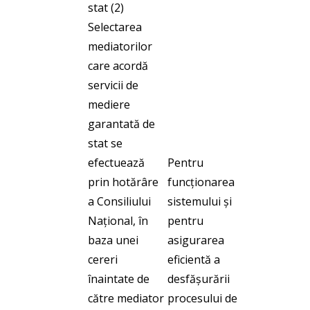
stat (2)
Selectarea
mediatorilor
care acordă
servicii de
mediere
garantată de
stat se
efectuează
Pentru
prin hotărâre
funcționarea
a Consiliului
sistemului și
Național, în
pentru
baza unei
asigurarea
cereri
eficientă a
înaintate de
desfăşurării
către mediator
procesului de