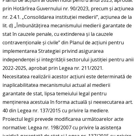
prin Hotărîrea Guvernului nr. 90/2023, precum și acțiunea
nr. 2.4.1. „Consolidarea instituţiei medierii”, acțiunea de la
lit. d) „Îmbunătăţirea mecanismului medierii garantate de
stat în cauzele penale, cu extinderea şi la cauzele
contravenţionale şi civile” din Planul de acțiuni pentru
implementarea Strategiei privind asigurarea
independenței și integrității sectorului justiției pentru anii
2022-2025, aprobat prin Legea nr. 211/2021.
Necesitatea realizării acestor acțiuni este determinată de
inaplicabilitatea mecanismului actual al medierii
garantate de stat, lipsa temeiului legal pentru
menținerea acestuia în forma actuală și neexecutarea art.
40 din Legea nr. 137/2015 cu privire la mediere.
Proiectul legii prevede modificarea următoarelor acte
normative: Legea nr. 198/2007 cu privire la asistența
juridică garantată de stat și Legea nr. 137/2015 cu privire