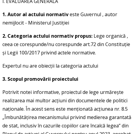
I. EVALUAREA GENERALĂ
1. Autor al actului normativ
este
Guvernul
, autor
nemijlocit -
Ministerul Justiţiei
2. Categoria actului normativ propus:
Lege organică
,
ceea ce corespunde/nu corespunde art.72 din Constituţie
şi Legii 100/2017 privind actele normative.
Expertul nu are obiecţii la categoria actului
3. Scopul promovării proiectului
Potrivit notei informative, proiectul de lege urmărește
realizarea mai multor acțiuni din documentele de politici
naționale. În acest sens este menționată acțiunea nr. 8.5
„Îmbunătăţirea mecanismului privind medierea garantată
de stat, inclusiv în cazurile copiilor care încalcă legea” din
Planul de acțiuni al Guvernului pentru anul 2023, aprobat