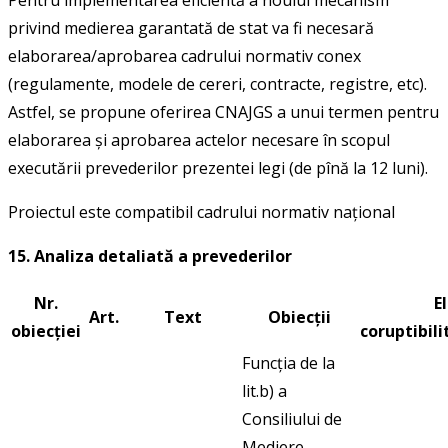
privind medierea garantată de stat va fi necesară
elaborarea/aprobarea cadrului normativ conex
(regulamente, modele de cereri, contracte, registre, etc).
Astfel, se propune oferirea CNAJGS a unui termen pentru
elaborarea și aprobarea actelor necesare în scopul
executării prevederilor prezentei legi (de pînă la 12 luni).
Proiectul este compatibil cadrului normativ naţional
15. Analiza detaliată a prevederilor
Nr.
E
Art.
Text
Obiecții
obiecției
coruptibili
Funcția de la
lit.b) a
Consiliului de
Mediere