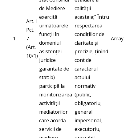
de Mediere
calității
exercită
acesteia;” Întru
Art. I
următoarele
respectarea
Pct.
funcții în
condițiilor de
1
7
Array
domeniul
claritate și
(Art.
asistenței
precizie, ținînd
10/1)
juridice
cont de
garantate de
caracterul
stat: b)
actului
participă la
normativ
monitorizarea
(public,
activității
obligatoriu,
mediatorilor
general,
care acordă
impersonal,
servicii de
executoriu,
mediere
opozabil