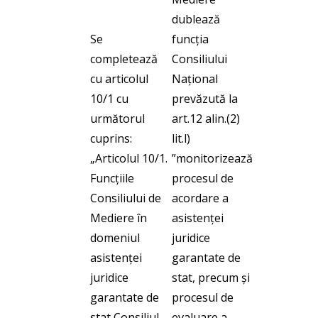
dublează
Se
funcția
completează
Consiliului
cu articolul
Național
10/1 cu
prevăzută la
următorul
art.12 alin.(2)
cuprins:
lit.l)
„Articolul 10/1.
”monitorizează
Funcțiile
procesul de
Consiliului de
acordare a
Mediere în
asistenței
domeniul
juridice
asistenței
garantate de
juridice
stat, precum și
garantate de
procesul de
stat Consiliul
evaluare a