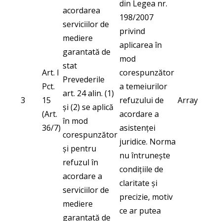
din Legea nr.
acordarea
198/2007
serviciilor de
privind
mediere
aplicarea în
garantată de
mod
stat
Art. I
corespunzător
Prevederile
Pct.
a temeiurilor
art. 24 alin. (1)
3
15
refuzului de
Array
și (2) se aplică
(Art.
acordare a
în mod
36/7)
asistenţei
corespunzător
juridice. Norma
și pentru
nu întrunește
refuzul în
condițiile de
acordare a
claritate și
serviciilor de
precizie, motiv
mediere
ce ar putea
garantată de