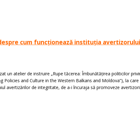
despre cum funcționează instituția avertizorului
 un atelier de instruire „Rupe tăcerea: Îmbunătățirea politicilor privind 
 Policies and Culture in the Western Balkans and Moldova”), la care au
omeniul avertizărilor de integritate, de a-i încuraja să promoveze avertizo