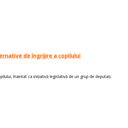
native de îngrijire a copilului
ilului, înaintat ca inițiativă legislativă de un grup de deputați.