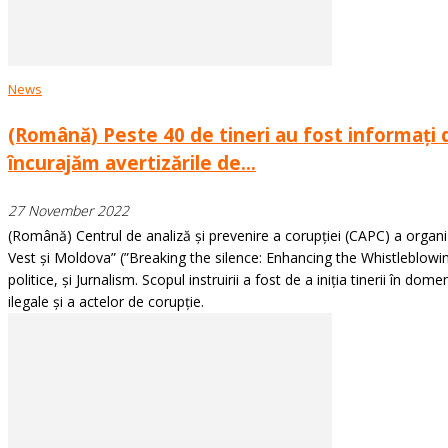
News
(Română) Peste 40 de tineri au fost informați 
încurajăm avertizările de...
27 November 2022
(Română) Centrul de analiză și prevenire a corupției (CAPC) a organizat
Vest și Moldova” (”Breaking the silence: Enhancing the Whistleblowing
politice, și Jurnalism. Scopul instruirii a fost de a iniția tinerii în d
ilegale și a actelor de corupție.