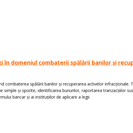
i în domeniul combaterii spălării banilor și recup
 combaterea spălării banilor și recuperarea activelor infracționale. Tim
 simple și sporite, identificarea bunurilor, raportarea tranzacțiilor su
ului bancar și ai instituțiilor de aplicare a legii.