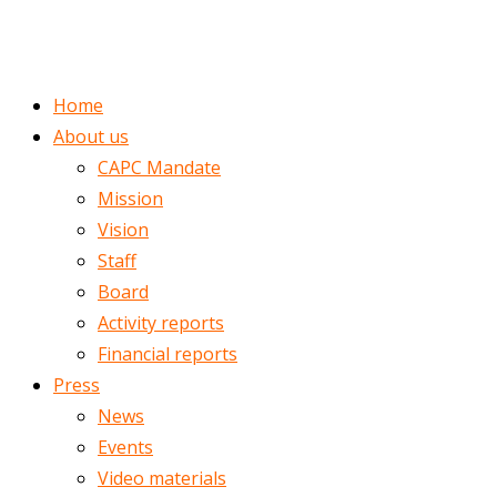
ENGLISH
ROMÂNĂ
Home
About us
CAPC Mandate
Mission
Vision
Staff
Board
Activity reports
Financial reports
Press
News
Events
Video materials