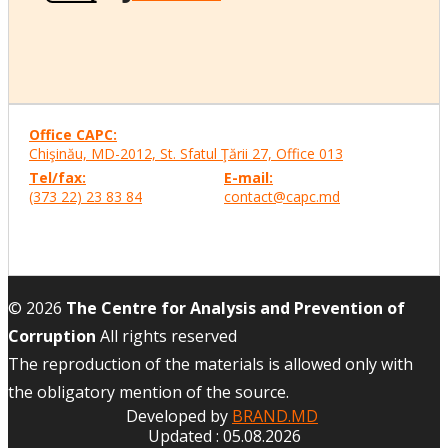
Office CAPC:
Chişinău, MD-2012, St. Sfatul Ţării 27, Office
013
Tel/fax:
E-mail:
(373 22) 23 83 84
contact@capc.md
© 2026
The Centre for Analysis and Prevention of
Corruption
All rights reserved
The reproduction of the materials is allowed only with
the obligatory mention of the source.
Developed by
BRAND.MD
Updated : 05.08.2026