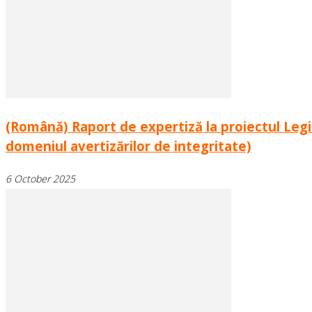
(Română) Raport de expertiză la proiectul Leg
domeniul avertizărilor de integritate)
6 October 2025