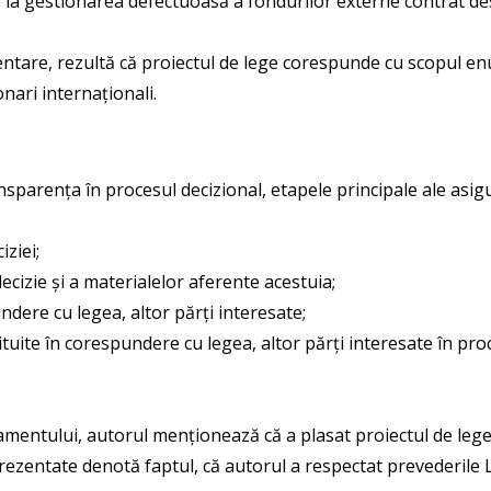
e la gestionarea defectuoasă a fondurilor externe contrat des
ntare, rezultă că proiectul de lege corespunde cu scopul enun
nari internaționali.
nsparența în procesul decizional, etapele principale ale asig
iziei;
decizie și a materialelor aferente acestuia;
undere cu legea, altor părți interesate;
tuite în corespundere cu legea, altor părți interesate în proc
mentului, autorul menționează că a plasat proiectul de leg
or prezentate denotă faptul, că autorul a respectat prevederil