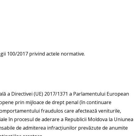
gii 100/2017 privind actele normative.
nală a Directivei (UE) 2017/1371 a Parlamentului European
uropene prin mijloace de drept penal (în continuare
 comportamentului fraudulos care afectează veniturile,
țiale în procesul de aderare a Republicii Moldova la Uniunea
nsabile de admiterea infracțiunilor prevăzute de anumite