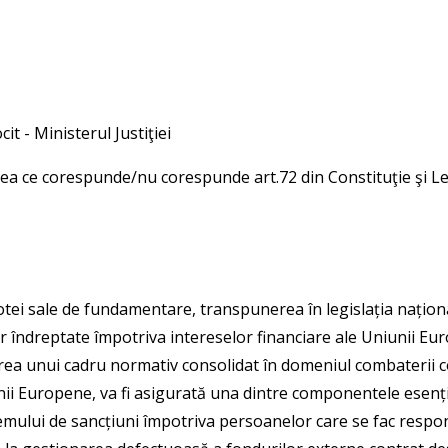
cit -
Ministerul Justiţiei
eea ce corespunde/nu corespunde art.72 din Constituţie şi Le
 notei sale de fundamentare, transpunerea în legislația națio
lor îndreptate împotriva intereselor financiare ale Uniunii E
earea unui cadru normativ consolidat în domeniul combaterii
niunii Europene, va fi asigurată una dintre componentele esen
temului de sancțiuni împotriva persoanelor care se fac respo