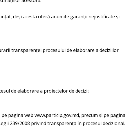
tinațiilor acestora.
țat, deși acesta oferă anumite garanții nejustificate și
urării transparenței procesului de elaborare a deciziilor
esul de elaborare a proiectelor de decizii;
e pe pagina web www.particip.gov.md, precum și pe pagina
e Legii 239/2008 privind transparența în procesul decizional.