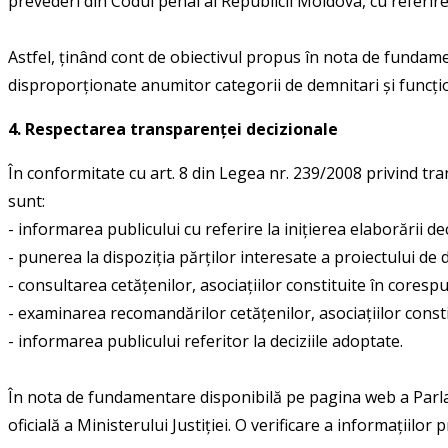
prevederi din Codul penal al Republicii Moldova, cu referir
Astfel, ținând cont de obiectivul propus în nota de fundame
disproporționate anumitor categorii de demnitari și funcțio
4. Respectarea transparenței decizionale
În conformitate cu art. 8 din Legea nr. 239/2008 privind tra
sunt:
- informarea publicului cu referire la inițierea elaborării dec
- punerea la dispoziția părților interesate a proiectului de 
- consultarea cetățenilor, asociațiilor constituite în coresp
- examinarea recomandărilor cetățenilor, asociațiilor consti
- informarea publicului referitor la deciziile adoptate.
În nota de fundamentare disponibilă pe pagina web a Parla
oficială a Ministerului Justiției. O verificare a informațiil