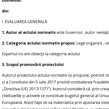
Domeniul:
din:
I. EVALUAREA GENERALĂ
1. Autor al actului normativ
este
Guvernul
, autor nemijlo
2. Categoria actului normativ propus:
Lege organică
, c
Expertul nu are obiecţii la categoria actului
3. Scopul promovării proiectului
Autorul proiectului actului normativ își propune, potrivit
și a Consiliului din 5 iulie 2017 privind combaterea fraude
„Directiva (UE) 2017/1371”). Autorul consideră că, prin cr
cheltuielile și activele ce constituie bugetul general al U
Europeană. Acest fapt se va materializa prin ajustarea sis