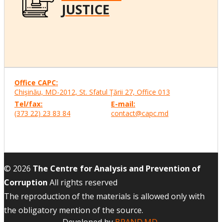
JUSTICE
Office CAPC:
Chişinău, MD-2012, St. Sfatul Ţării 27, Office
013
Tel/fax:
E-mail:
(373 22) 23 83 84
contact@capc.md
© 2026
The Centre for Analysis and Prevention of
Corruption
All rights reserved
The reproduction of the materials is allowed only with
the obligatory mention of the source.
Developed by
BRAND.MD