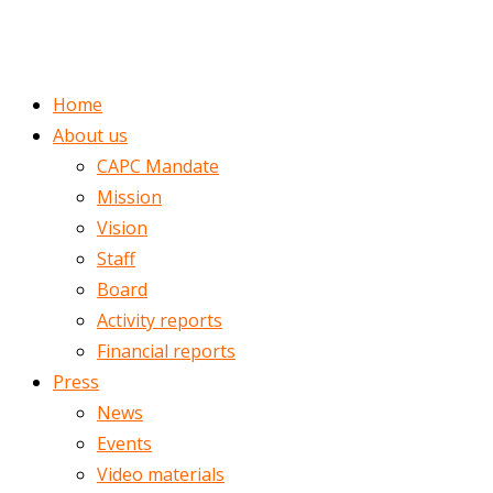
ENGLISH
ROMÂNĂ
Home
About us
CAPC Mandate
Mission
Vision
Staff
Board
Activity reports
Financial reports
Press
News
Events
Video materials