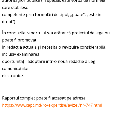
autorităților publice (în special, este vorba de normele
care stabilesc
competențe prin formulări de tipul, „poate”, „este în
drept”).
În concluzile raportului s-a arătat că proiectul de lege nu
poate fi promovat
în redacția actuală și necesită o revizuire considerabilă,
inclusiv examinarea
oportunității adoptării într-o nouă redacție a Legii
comunicațiilor
electronice.
Raportul complet poate fi accesat pe adresa:
https://www.capc.md/ro/expertise/avizel/nr-747.html