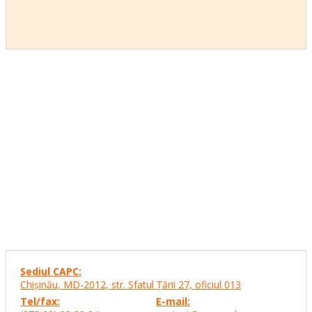
Sediul CAPC:
Chişinău, MD-2012, str. Sfatul Ţării 27,
oficiul 013
Tel/fax:
E-mail: