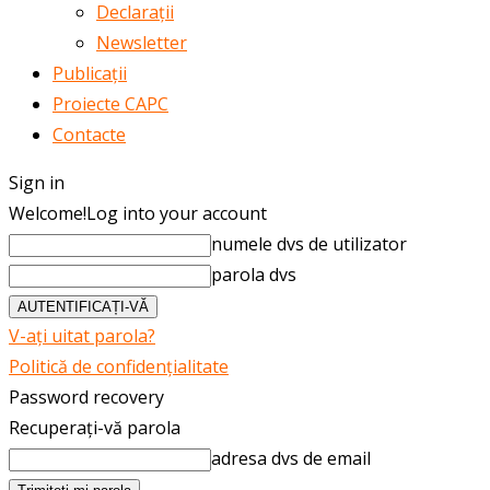
Declarații
Newsletter
Publicații
Proiecte CAPC
Contacte
Sign in
Welcome!
Log into your account
numele dvs de utilizator
parola dvs
V-ați uitat parola?
Politică de confidențialitate
Password recovery
Recuperați-vă parola
adresa dvs de email