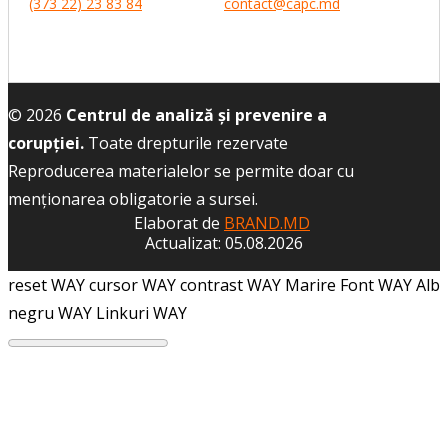
(373 22) 23 83 84
contact@capc.md
© 2026
Centrul de analiză și prevenire a
corupției.
Toate drepturile rezervate
Reproducerea materialelor se permite doar cu
menţionarea obligatorie a sursei.
Elaborat de
BRAND.MD
Actualizat: 05.08.2026
reset WAY
cursor WAY
contrast WAY
Marire Font WAY
Alb
negru WAY
Linkuri WAY