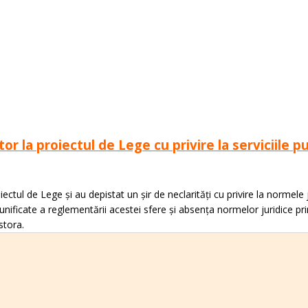
r la proiectul de Lege cu privire la serviciile p
ctul de Lege și au depistat un șir de neclarități cu privire la normele ju
ificate a reglementării acestei sfere și absența normelor juridice pri
stora.