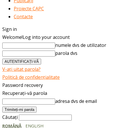
Publicații
Proiecte CAPC
Contacte
Sign in
Welcome!
Log into your account
numele dvs de utilizator
parola dvs
V-ați uitat parola?
Politică de confidențialitate
Password recovery
Recuperați-vă parola
adresa dvs de email
Căutați
ROMÂNĂ
ENGLISH