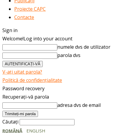
Publicații
Proiecte CAPC
Contacte
Sign in
Welcome!
Log into your account
numele dvs de utilizator
parola dvs
V-ați uitat parola?
Politică de confidențialitate
Password recovery
Recuperați-vă parola
adresa dvs de email
Căutați
ROMÂNĂ
ENGLISH