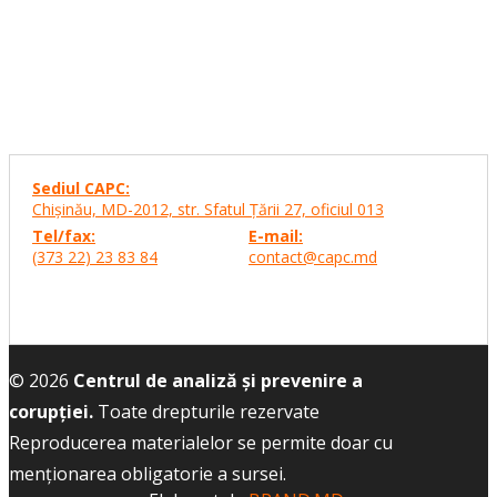
Sediul CAPC:
Chişinău, MD-2012, str. Sfatul Ţării 27,
oficiul 013
Tel/fax:
E-mail:
(373 22) 23 83 84
contact@capc.md
© 2026
Centrul de analiză și prevenire a
corupției.
Toate drepturile rezervate
Reproducerea materialelor se permite doar cu
menţionarea obligatorie a sursei.