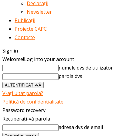
Declarații
Newsletter
Publicații
Proiecte CAPC
Contacte
Sign in
Welcome!
Log into your account
numele dvs de utilizator
parola dvs
V-ați uitat parola?
Politică de confidențialitate
Password recovery
Recuperați-vă parola
adresa dvs de email