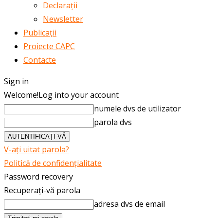
Declarații
Newsletter
Publicații
Proiecte CAPC
Contacte
Sign in
Welcome!
Log into your account
numele dvs de utilizator
parola dvs
V-ați uitat parola?
Politică de confidențialitate
Password recovery
Recuperați-vă parola
adresa dvs de email