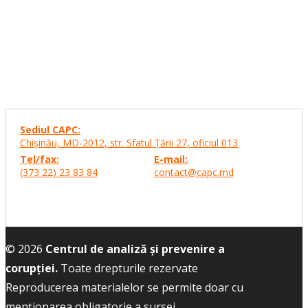
Sediul CAPC:
Chişinău, MD-2012, str. Sfatul Ţării 27,
oficiul 013
Tel/fax:
E-mail:
(373 22) 23 83 84
contact@capc.md
© 2026
Centrul de analiză și prevenire a
corupției.
Toate drepturile rezervate
Reproducerea materialelor se permite doar cu
menţionarea obligatorie a sursei.