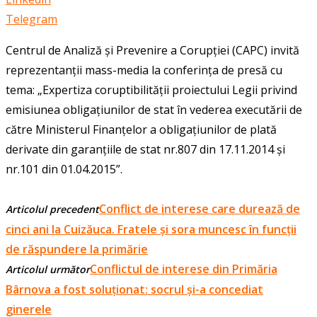
Telegram
Centrul de Analiză şi Prevenire a Corupţiei (CAPC) invită
reprezentanţii mass-media la conferinţa de presă cu
tema: „Expertiza coruptibilităţii proiectului Legii privind
emisiunea obligațiunilor de stat în vederea executării de
către Ministerul Finanțelor a obligațiunilor de plată
derivate din garanțiile de stat nr.807 din 17.11.2014 și
nr.101 din 01.04.2015”.
Conflict de interese care durează de
Articolul precedent
cinci ani la Cuizăuca. Fratele și sora muncesc în funcții
de răspundere la primărie
Conflictul de interese din Primăria
Articolul următor
Bârnova a fost soluționat: socrul și-a concediat
ginerele