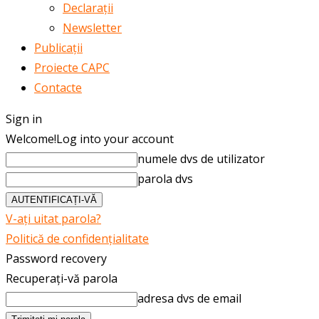
Declarații
Newsletter
Publicații
Proiecte CAPC
Contacte
Sign in
Welcome!
Log into your account
numele dvs de utilizator
parola dvs
V-ați uitat parola?
Politică de confidențialitate
Password recovery
Recuperați-vă parola
adresa dvs de email