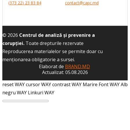
(373 22) 23 83 84
contact@capc.md
© 2026
Centrul de analiză și prevenire a
corupției.
Toate drepturile rezervate
Reproducerea materialelor se permite doar cu
menţionarea obligatorie a sursei.
Elaborat de
BRAND.MD
Actualizat: 05.08.2026
reset WAY
cursor WAY
contrast WAY
Marire Font WAY
Alb
negru WAY
Linkuri WAY