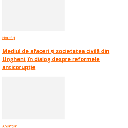
Noutăți
Mediul de afaceri și societatea civilă din
Ungheni, în dialog despre reformele
anticorupție
Anunțuri