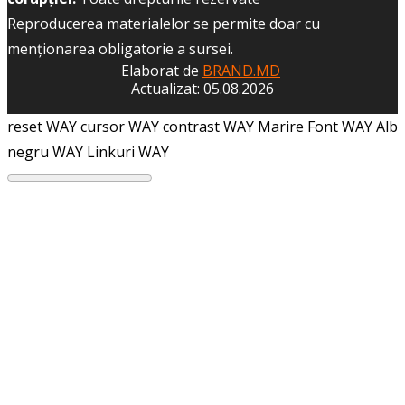
Reproducerea materialelor se permite doar cu
menţionarea obligatorie a sursei.
Elaborat de
BRAND.MD
Actualizat: 05.08.2026
reset WAY
cursor WAY
contrast WAY
Marire Font WAY
Alb
negru WAY
Linkuri WAY