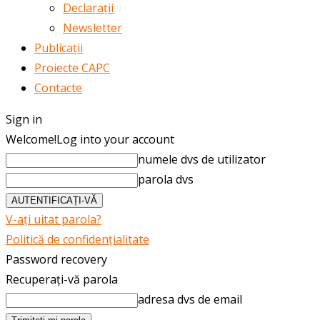
Declarații
Newsletter
Publicații
Proiecte CAPC
Contacte
Sign in
Welcome!
Log into your account
numele dvs de utilizator
parola dvs
V-ați uitat parola?
Politică de confidențialitate
Password recovery
Recuperați-vă parola
adresa dvs de email