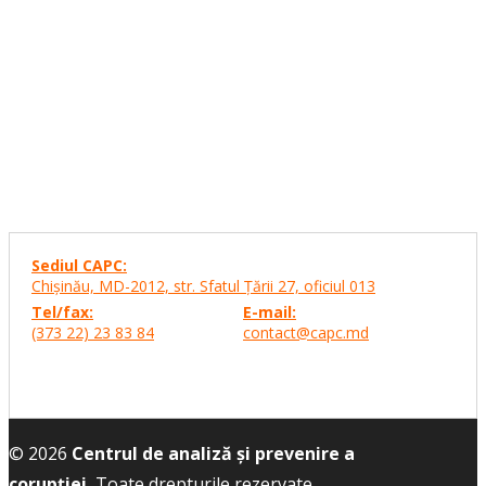
Sediul CAPC:
Chişinău, MD-2012, str. Sfatul Ţării 27,
oficiul 013
Tel/fax:
E-mail:
(373 22) 23 83 84
contact@capc.md
© 2026
Centrul de analiză și prevenire a
corupției.
Toate drepturile rezervate