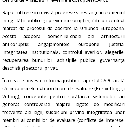
Raportul trece în revistă progrese și restanțe în domeniul
integrității publice și prevenirii corupției, într-un context
marcat de procesul de aderare la Uniunea Europeană.
Acesta acoperă domeniile-cheie ale arhitecturii
anticorupție: angajamentele europene, justiția,
integritatea instituțională, controlul averilor, alegerile,
recuperarea bunurilor, achizițiile publice, guvernanța
deschisă și sectorul privat.
În ceea ce privește reforma justiției, raportul CAPC arată
că mecanismele extraordinare de evaluare (Pre-vetting și
Vetting), concepute pentru curățarea sistemului, au
generat controverse majore legate de modificări
frecvente ale legii, suspiciuni privind integritatea unor
membri ai comisiilor de evaluare (conflicte de interese,