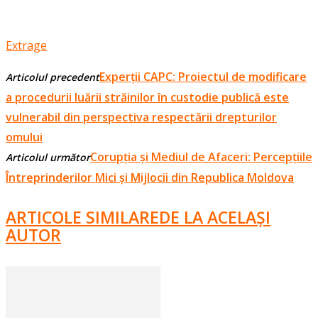
Extrage
Experții CAPC: Proiectul de modificare
Articolul precedent
a procedurii luării străinilor în custodie publică este
vulnerabil din perspectiva respectării drepturilor
omului
Corupția și Mediul de Afaceri: Percepțiile
Articolul următor
Întreprinderilor Mici și Mijlocii din Republica Moldova
ARTICOLE SIMILARE
DE LA ACELAȘI
AUTOR