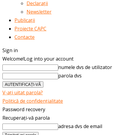
Declarații
Newsletter
Publicații
Proiecte CAPC
Contacte
Sign in
Welcome!
Log into your account
numele dvs de utilizator
parola dvs
V-ați uitat parola?
Politică de confidențialitate
Password recovery
Recuperați-vă parola
adresa dvs de email