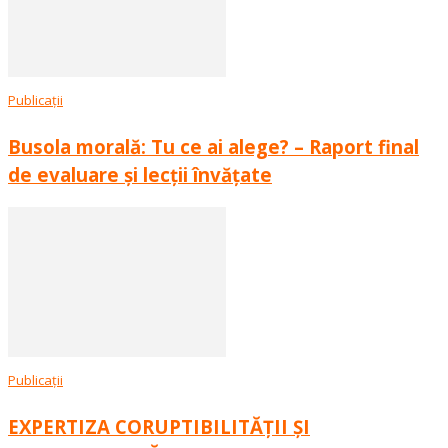
Publicații
Busola morală: Tu ce ai alege? – Raport final
de evaluare și lecții învățate
Publicații
EXPERTIZA CORUPTIBILITĂȚII ȘI