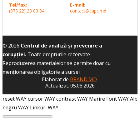
Tel/fax:
E-mail:
(373 22) 23 83 84
contact@capc.md
© 2026
Centrul de analiză și prevenire a
corupției.
Toate drepturile rezervate
Reproducerea materialelor se permite doar cu
menţionarea obligatorie a sursei.
Elaborat de
BRAND.MD
Actualizat: 05.08.2026
reset WAY
cursor WAY
contrast WAY
Marire Font WAY
Alb
negru WAY
Linkuri WAY