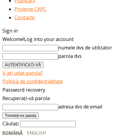
Publicații
Proiecte CAPC
Contacte
Sign in
Welcome!
Log into your account
numele dvs de utilizator
parola dvs
V-ați uitat parola?
Politică de confidențialitate
Password recovery
Recuperați-vă parola
adresa dvs de email
Căutați
ROMÂNĂ
ENGLISH