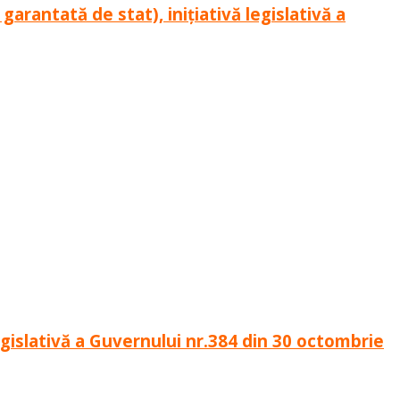
antată de stat), inițiativă legislativă a
egislativă a Guvernului nr.384 din 30 octombrie