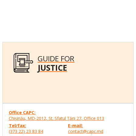
GUIDE FOR
JUSTICE
Office CAPC:
Chişinău, MD-2012, St. Sfatul Ţării 27, Office
013
Tel/fax:
E-mail:
(373 22) 23 83 84
contact@capc.md