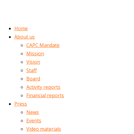
ENGLISH
ROMÂNĂ
Home
About us
CAPC Mandate
Mission
Vision
Staff
Board
Activity reports
Financial reports
Press
News
Events
Video materials