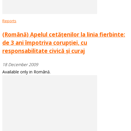
Reports
(Română) Apelul cetățenilor la linia fierbinte:
de 3 ani împotriva corupției, cu
responsabilitate civică și curaj
18 December 2009
Available only in Română.