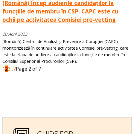
(Română) Încep audierile candidaților la
funcțiile de membru în CSP. CAPC este cu
ochii pe activitatea Comisiei pre-vetting
20 April 2023
(Română) Centrul de Analiză și Prevenire a Corupției (CAPC)
monitorizează în continuare activitatea Comisiei pre-vetting, care
este la etapa de audiere a candidaților la funcțiile de membru în
Consiliul Superior al Procurorilor (CSP).
1
2
3
...
7
Page 2 of 7
GUIDE FOR