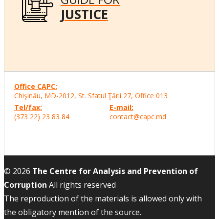
JUSTICE
Office CAPC:
Chişinău, MD-2012, St. Sfatul Ţării 27, Office
013
Tel/fax:
E-mail:
(373 22) 23 83 84
contact@capc.md
© 2026
The Centre for Analysis and Prevention of
Corruption
All rights reserved
The reproduction of the materials is allowed only with
the obligatory mention of the source.