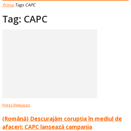
Prima
Tags
CAPC
Tag: CAPC
Press Releases
(Română) Descurajăm corupția în mediul de
afaceri: CAPC lansează campania