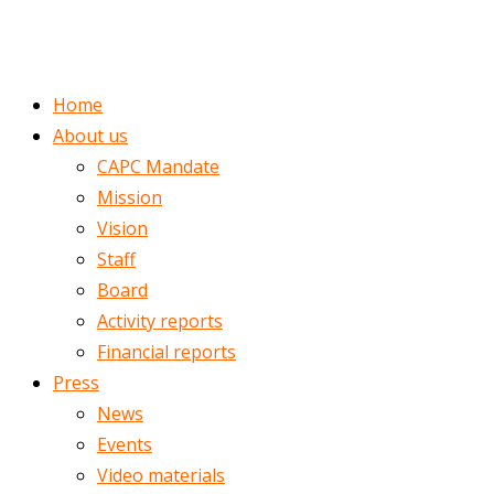
ENGLISH
ROMÂNĂ
Home
About us
CAPC Mandate
Mission
Vision
Staff
Board
Activity reports
Financial reports
Press
News
Events
Video materials