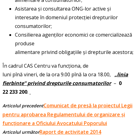
Asistarea și consultarea ONG-lor active și
interesate în domeniul protecției drepturilor
consumatorilor;
Consilierea agenților economici ce comercializează
produse
alimentare privind obligațiile și drepturile acestora;
În cadrul CAS Centru
va funcționa,
de
luni pînă vineri, de la ora 9.00 pînă la ora 18.00,
„linia
fierbinte” privind drepturile consumatorilor
–
0
22 233 200
.
Comunicat de presă la proiectul Legii
Articolul precedent
pentru aprobarea Regulamentului de organizare și
funcționare a Oficiului Avocatului Poporului
Raport de activitate 2014
Articolul următor