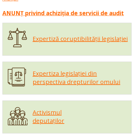
ANUNȚ privind achiziția de servicii de audit
Expertiză coruptibilității legislației
Expertiza legislației din
perspectiva drepturilor omului
Activismul
deputaților