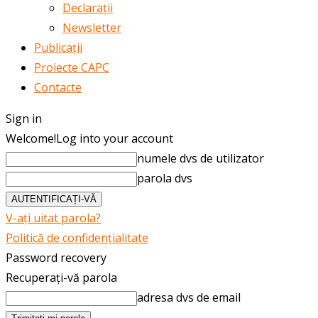
Declarații
Newsletter
Publicații
Proiecte CAPC
Contacte
Sign in
Welcome!
Log into your account
numele dvs de utilizator
parola dvs
V-ați uitat parola?
Politică de confidențialitate
Password recovery
Recuperați-vă parola
adresa dvs de email