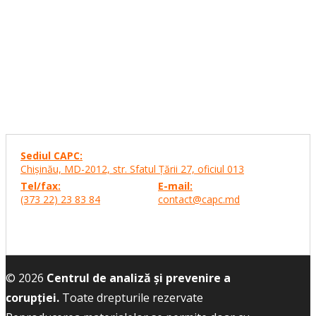
Sediul CAPC:
Chişinău, MD-2012, str. Sfatul Ţării 27,
oficiul 013
Tel/fax:
E-mail:
(373 22) 23 83 84
contact@capc.md
© 2026
Centrul de analiză și prevenire a
corupției.
Toate drepturile rezervate