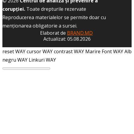
© 2026
Centrul de analiză și prevenire a
corupției.
Toate drepturile rezervate
Reproducerea materialelor se permite doar cu
menţionarea obligatorie a sursei.
Elaborat de
BRAND.MD
Actualizat: 05.08.2026
reset WAY
cursor WAY
contrast WAY
Marire Font WAY
Alb
negru WAY
Linkuri WAY