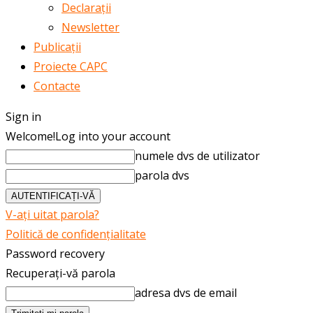
Declarații
Newsletter
Publicații
Proiecte CAPC
Contacte
Sign in
Welcome!
Log into your account
numele dvs de utilizator
parola dvs
V-ați uitat parola?
Politică de confidențialitate
Password recovery
Recuperați-vă parola
adresa dvs de email