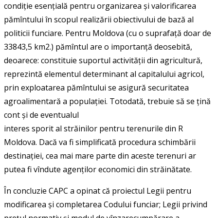
condiție esențială pentru organizarea și valorificarea
pămîntului în scopul realizării obiectivului de bază al
politicii funciare. Pentru Moldova (cu o suprafață doar de
33843,5 km2.) pămîntul are o importanță deosebită,
deoarece: constituie suportul activității din agricultură,
reprezintă elementul determinant al capitalului agricol,
prin exploatarea pămîntului se asigură securitatea
agroalimentară a populației. Totodată, trebuie să se țină
cont și de eventualul
interes sporit al străinilor pentru terenurile din R
Moldova. Dacă va fi simplificată procedura schimbării
destinației, cea mai mare parte din aceste terenuri ar
putea fi vîndute agenților economici din străinătate.
În concluzie CAPC a opinat că proiectul Legii pentru
modificarea și completarea Codului funciar; Legii privind
prețul normativ și modul de vînzarecumpărare a