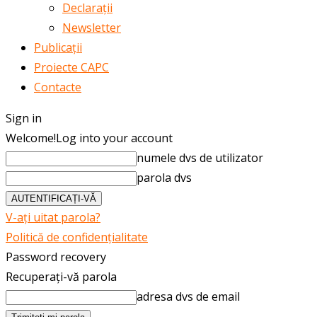
Declarații
Newsletter
Publicații
Proiecte CAPC
Contacte
Sign in
Welcome!
Log into your account
numele dvs de utilizator
parola dvs
V-ați uitat parola?
Politică de confidențialitate
Password recovery
Recuperați-vă parola
adresa dvs de email