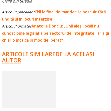
Civile din Suedia
CNI la final de mandat: la pescuit fără
Articolul precedent
undiță și în locuri interzise
Anatolie Donciu: „Unii aleși locali nu
Articolul următor
cunosc bine legislația pe sectorul de integritate, iar alții
chiar o încalcă în mod deliberat”
ARTICOLE SIMILARE
DE LA ACELAȘI
AUTOR