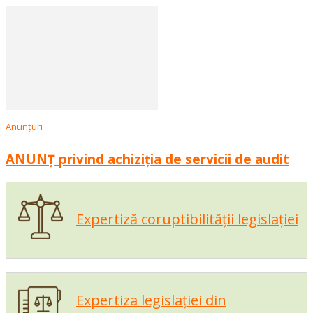
Anunțuri
ANUNȚ privind achiziția de servicii de audit
Expertiză coruptibilității legislației
Expertiza legislației din