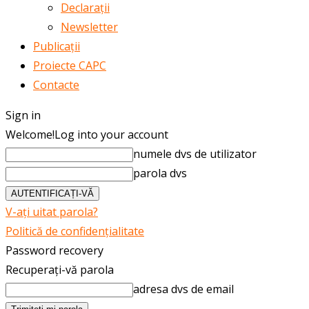
Declarații
Newsletter
Publicații
Proiecte CAPC
Contacte
Sign in
Welcome!
Log into your account
numele dvs de utilizator
parola dvs
V-ați uitat parola?
Politică de confidențialitate
Password recovery
Recuperați-vă parola
adresa dvs de email