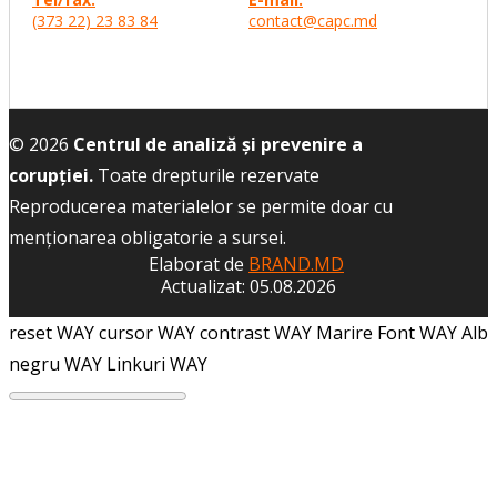
(373 22) 23 83 84
contact@capc.md
© 2026
Centrul de analiză și prevenire a
corupției.
Toate drepturile rezervate
Reproducerea materialelor se permite doar cu
menţionarea obligatorie a sursei.
Elaborat de
BRAND.MD
Actualizat: 05.08.2026
reset WAY
cursor WAY
contrast WAY
Marire Font WAY
Alb
negru WAY
Linkuri WAY