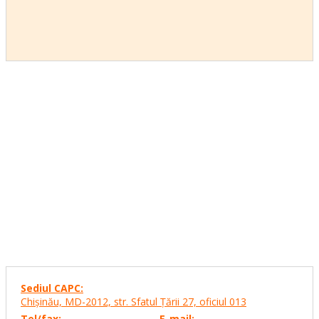
Sediul CAPC:
Chişinău, MD-2012, str. Sfatul Ţării 27,
oficiul 013
Tel/fax:
E-mail: