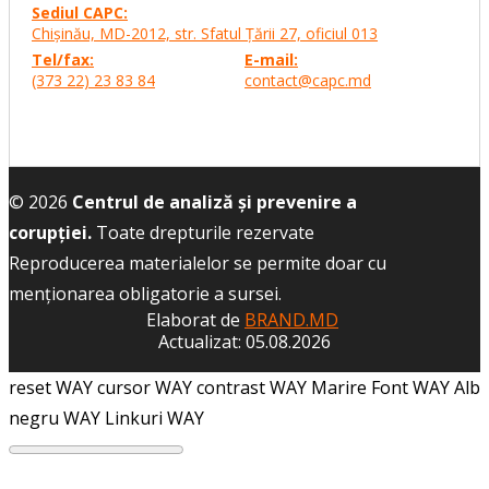
Sediul CAPC:
Chişinău, MD-2012, str. Sfatul Ţării 27,
oficiul 013
Tel/fax:
E-mail:
(373 22) 23 83 84
contact@capc.md
© 2026
Centrul de analiză și prevenire a
corupției.
Toate drepturile rezervate
Reproducerea materialelor se permite doar cu
menţionarea obligatorie a sursei.
Elaborat de
BRAND.MD
Actualizat: 05.08.2026
reset WAY
cursor WAY
contrast WAY
Marire Font WAY
Alb
negru WAY
Linkuri WAY