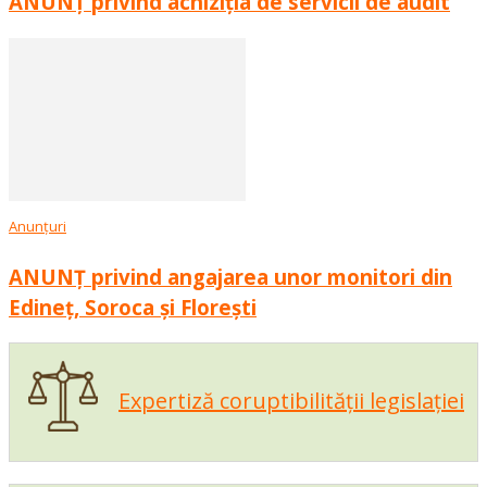
ANUNȚ privind achiziția de servicii de audit
Anunțuri
ANUNȚ privind angajarea unor monitori din
Edineț, Soroca și Florești
Expertiză coruptibilității legislației