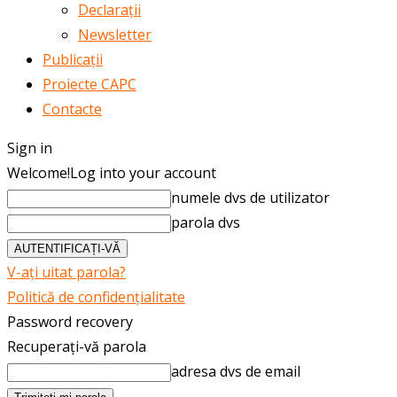
Declarații
Newsletter
Publicații
Proiecte CAPC
Contacte
Sign in
Welcome!
Log into your account
numele dvs de utilizator
parola dvs
V-ați uitat parola?
Politică de confidențialitate
Password recovery
Recuperați-vă parola
adresa dvs de email