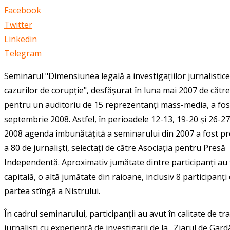
Facebook
Twitter
Linkedin
Telegram
Seminarul "Dimensiunea legală a investigațiilor jurnalistice
cazurilor de corupție", desfășurat în luna mai 2007 de cătr
pentru un auditoriu de 15 reprezentanți mass-media, a fost
septembrie 2008. Astfel, în perioadele 12-13, 19-20 și 26-
2008 agenda îmbunătățită a seminarului din 2007 a fost pr
a 80 de jurnaliști, selectați de către Asociația pentru Presă
Independentă. Aproximativ jumătate dintre participanți au 
capitală, o altă jumătate din raioane, inclusiv 8 participanți
partea stîngă a Nistrului.
În cadrul seminarului, participanții au avut în calitate de tra
jurnaliști cu experiență de investigații de la „Ziarul de Gard