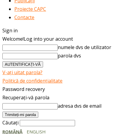
Publicații
Proiecte CAPC
Contacte
Sign in
Welcome!
Log into your account
numele dvs de utilizator
parola dvs
V-ați uitat parola?
Politică de confidențialitate
Password recovery
Recuperați-vă parola
adresa dvs de email
Căutați
ROMÂNĂ
ENGLISH