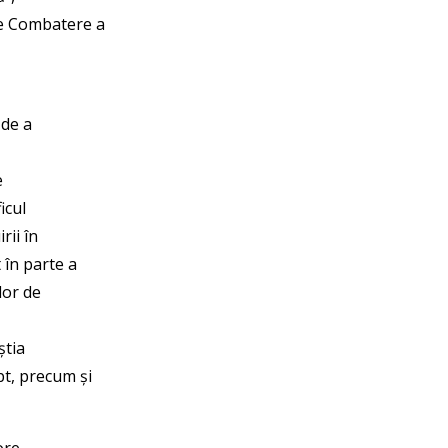
de Combatere a
 de a
e
icul
rii în
 în parte a
lor de
știa
pt, precum și
ore