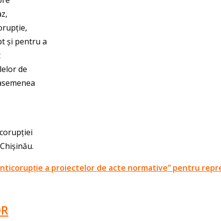
az,
orupție,
t și pentru a
t
lelor de
e asemenea
corupției
 Chișinău.
nticorupție a proiectelor de acte normative” pentru reprez
OR