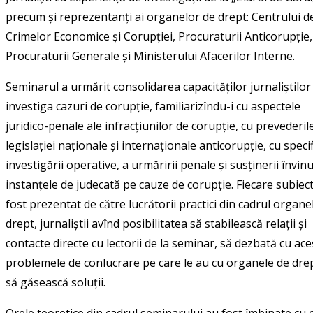
precum și reprezentanți ai organelor de drept: Centrului 
Crimelor Economice și Corupției, Procuraturii Anticorupție,
Procuraturii Generale și Ministerului Afacerilor Interne.
Seminarul a urmărit consolidarea capacităților jurnaliștilor
investiga cazuri de corupție, familiarizîndu-i cu aspectele
juridico-penale ale infracțiunilor de corupție, cu prevederil
legislației naționale și internaționale anticorupție, cu specif
investigării operative, a urmăririi penale și susținerii învinui
instanțele de judecată pe cauze de corupție. Fiecare subiect
fost prezentat de către lucrătorii practici din cadrul organe
drept, jurnaliștii avînd posibilitatea să stabilească relații și
contacte directe cu lectorii de la seminar, să dezbată cu ace
problemele de conlucrare pe care le au cu organele de dre
să găsească soluții.
Orele teoretice din cadrul seminarului au fost îmbinate cu 