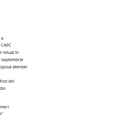
 a
e CAPC
 reluat în
27 septembrie
opusă atenției
fost din
 din
ineri
ă”,