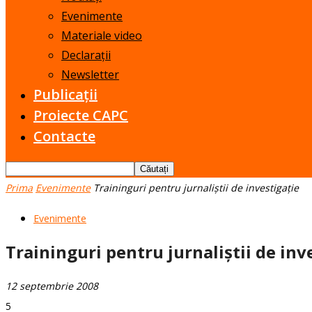
Evenimente
Materiale video
Declarații
Newsletter
Publicații
Proiecte CAPC
Contacte
Prima
Evenimente
Traininguri pentru jurnaliștii de investigație
Evenimente
Traininguri pentru jurnaliștii de inv
12 septembrie 2008
5