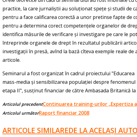
practice, la care jurnaliștii au soluționat spețe și studii de c
pentru a face calificarea corectă a unor pretinse fapte de c
pentru a determina corect competențele organelor de drep
identifica măsurile de verificare și investigare pe care le po
întreprinde organele de drept în rezultatul publicării artico
investigații în presă, avînd la bază cîteva exemple reale d
articole.
Seminarul a fost organizat în cadrul proiectului "Educarea
mass-media și sensibilizarea populației despre fenomenul 
etapa II", susținut financiar de către Ambasada Britanică la
Continuarea training-urilor „Expertiza a
Articolul precedent
Raport financiar 2008
Articolul următor
ARTICOLE SIMILARE
DE LA ACELAȘI AUT