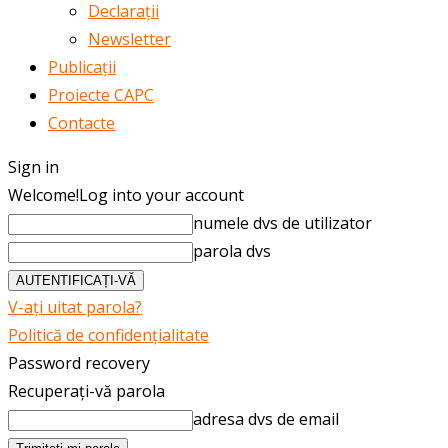
Declarații
Newsletter
Publicații
Proiecte CAPC
Contacte
Sign in
Welcome!
Log into your account
numele dvs de utilizator
parola dvs
V-ați uitat parola?
Politică de confidențialitate
Password recovery
Recuperați-vă parola
adresa dvs de email