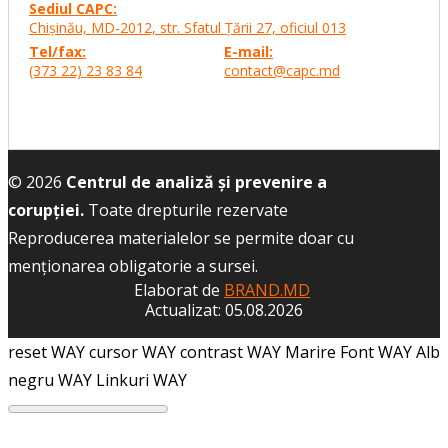
Sediul CAPC:
Chişinău, MD-2012, str. Sfatul Ţării 27,
oficiul 013
Tel/fax:
E-mail:
(373 22) 23 83 84
contact@capc.md
© 2026
Centrul de analiză și prevenire a
corupției.
Toate drepturile rezervate
Reproducerea materialelor se permite doar cu
menţionarea obligatorie a sursei.
Elaborat de
BRAND.MD
Actualizat: 05.08.2026
reset WAY
cursor WAY
contrast WAY
Marire Font WAY
Alb
negru WAY
Linkuri WAY