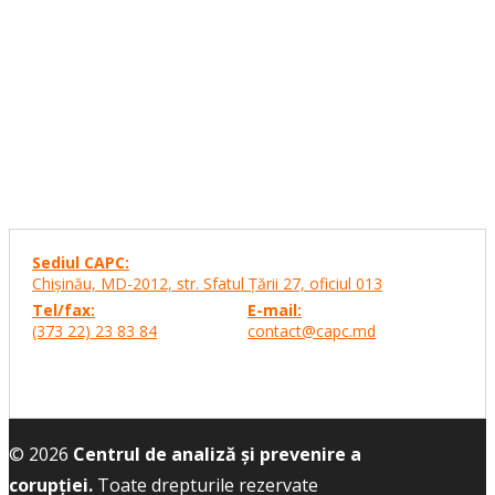
Sediul CAPC:
Chişinău, MD-2012, str. Sfatul Ţării 27,
oficiul 013
Tel/fax:
E-mail:
(373 22) 23 83 84
contact@capc.md
© 2026
Centrul de analiză și prevenire a
corupției.
Toate drepturile rezervate