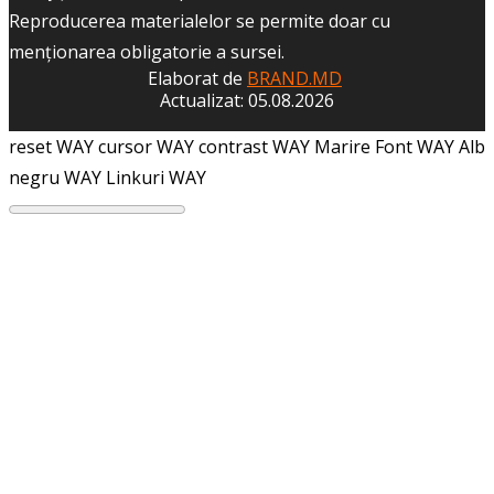
Reproducerea materialelor se permite doar cu
menţionarea obligatorie a sursei.
Elaborat de
BRAND.MD
Actualizat: 05.08.2026
reset WAY
cursor WAY
contrast WAY
Marire Font WAY
Alb
negru WAY
Linkuri WAY