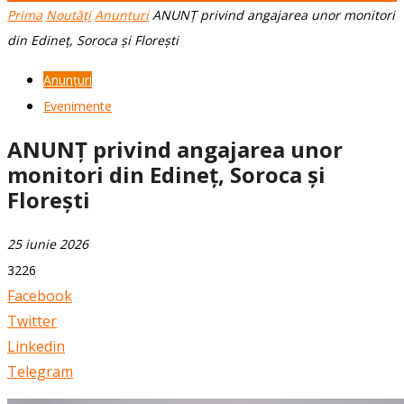
Prima
Noutăți
Anunțuri
ANUNȚ privind angajarea unor monitori
din Edineț, Soroca și Florești
Anunțuri
Evenimente
ANUNȚ privind angajarea unor
monitori din Edineț, Soroca și
Florești
25 iunie 2026
3226
Facebook
Twitter
Linkedin
Telegram