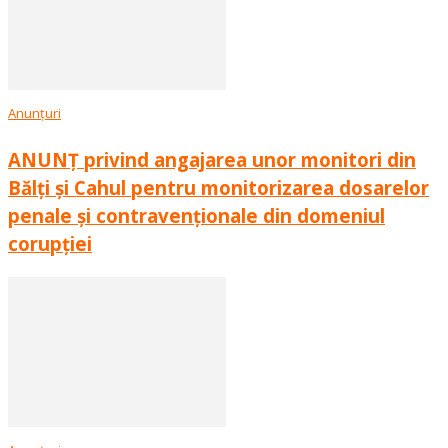
Anunțuri
ANUNȚ privind angajarea unor monitori din
Bălți și Cahul pentru monitorizarea dosarelor
penale și contravenționale din domeniul
corupției