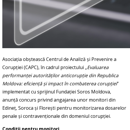
Asociația obștească Centrul de Analiză și Prevenire a
Corupției (CAPC), în cadrul proiectului „
Evaluarea
performanței autorităților anticorupție din Republica
Moldova: eficiență și impact în combaterea corupției
”
implementat cu sprijinul Fundației Soros Moldova,
anunță concurs privind angajarea unor monitori din
Edineț, Soroca și Florești pentru monitorizarea dosarelor
penale și contravenționale din domeniul corupției.
Condiții pentru monitori