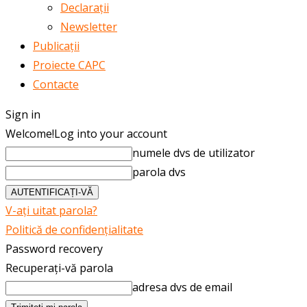
Declarații
Newsletter
Publicații
Proiecte CAPC
Contacte
Sign in
Welcome!
Log into your account
numele dvs de utilizator
parola dvs
V-ați uitat parola?
Politică de confidențialitate
Password recovery
Recuperați-vă parola
adresa dvs de email