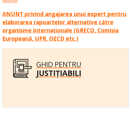
Anunțuri
ANUNȚ privind angajarea unui expert pentru
elaborarea rapoartelor alternative către
organisme internaționale (GRECO, Comisia
Europeană, UPR, OECD etc.)
GHID PENTRU
JUSTIȚIABILI