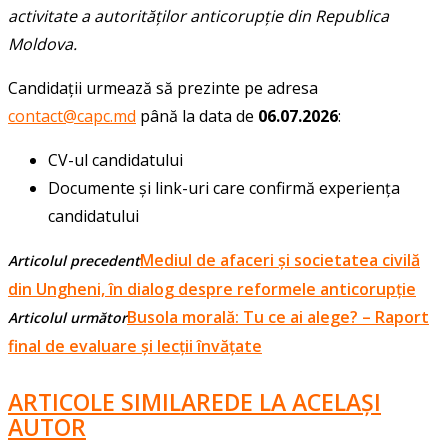
activitate a autorităților anticorupție din Republica
Moldova.
Candidații urmează să prezinte pe adresa
contact@capc.md
până la data de
06.07.2026
:
CV-ul candidatului
Documente și link-uri care confirmă experiența
candidatului
Mediul de afaceri și societatea civilă
Articolul precedent
din Ungheni, în dialog despre reformele anticorupție
Busola morală: Tu ce ai alege? – Raport
Articolul următor
final de evaluare și lecții învățate
ARTICOLE SIMILARE
DE LA ACELAȘI
AUTOR