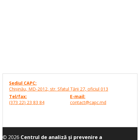
Sediul CAPC:
Chişinău, MD-2012, str. Sfatul Ţării 27,
oficiul 013
Tel/fax:
E-mail:
(373 22) 23 83 84
contact@capc.md
© 2026
Centrul de analiză și prevenire a