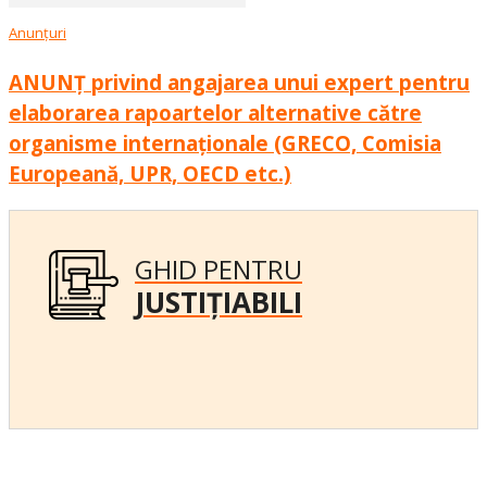
Anunțuri
ANUNȚ privind angajarea unui expert pentru
elaborarea rapoartelor alternative către
organisme internaționale (GRECO, Comisia
Europeană, UPR, OECD etc.)
GHID PENTRU
JUSTIȚIABILI