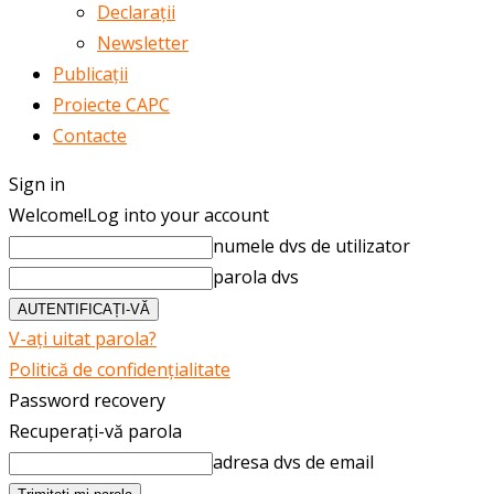
Declarații
Newsletter
Publicații
Proiecte CAPC
Contacte
Sign in
Welcome!
Log into your account
numele dvs de utilizator
parola dvs
V-ați uitat parola?
Politică de confidențialitate
Password recovery
Recuperați-vă parola
adresa dvs de email