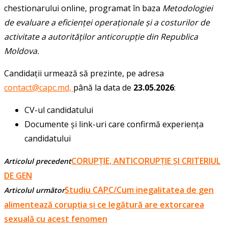
chestionarului online, programat în baza
Metodologiei
de evaluare a eficienței operaționale și a costurilor de
activitate a autorităților anticorupție din Republica
Moldova.
Candidații urmează să prezinte, pe adresa
contact@capc.md,
până la data de
23.05.2026
:
CV-ul candidatului
Documente și link-uri care confirmă experiența
candidatului
CORUPȚIE, ANTICORUPȚIE ȘI CRITERIUL
Articolul precedent
DE GEN
Studiu CAPC/Cum inegalitatea de gen
Articolul următor
alimentează corupția și ce legătură are extorcarea
sexuală cu acest fenomen