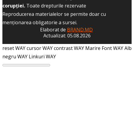
corupției.
Toate drepturile rezervate
Reproducerea materialelor se permite doar cu
menţionarea obligatorie a sursei.
Elaborat de
BRAND.MD
Actualizat: 05.08.2026
reset WAY
cursor WAY
contrast WAY
Marire Font WAY
Alb
negru WAY
Linkuri WAY