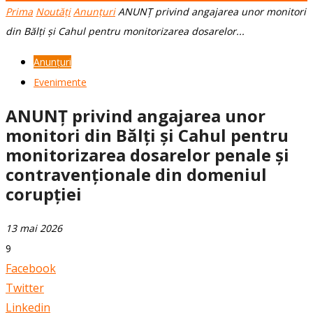
Prima
Noutăți
Anunțuri
ANUNȚ privind angajarea unor monitori
din Bălți și Cahul pentru monitorizarea dosarelor...
Anunțuri
Evenimente
ANUNȚ privind angajarea unor
monitori din Bălți și Cahul pentru
monitorizarea dosarelor penale și
contravenționale din domeniul
corupției
13 mai 2026
9
Facebook
Twitter
Linkedin